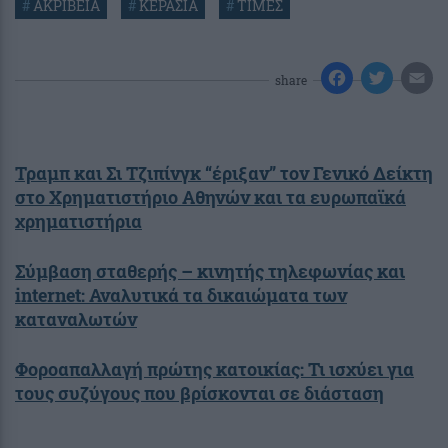
#
ΑΚΡΙΒΕΙΑ
#
ΚΕΡΑΣΙΑ
#
ΤΙΜΕΣ
share
Τραμπ και Σι Τζιπίνγκ “έριξαν” τον Γενικό Δείκτη
στο Χρηματιστήριο Αθηνών και τα ευρωπαϊκά
χρηματιστήρια
Σύμβαση σταθερής – κινητής τηλεφωνίας και
internet: Αναλυτικά τα δικαιώματα των
καταναλωτών
Φοροαπαλλαγή πρώτης κατοικίας: Τι ισχύει για
τους συζύγους που βρίσκονται σε διάσταση