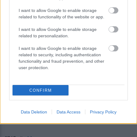
I want to allow Google to enable storage
related to functionality of the website or app.
I want to allow Google to enable storage
related to personalization.
Η OpenAI βάζει φρένο σε νέο μοντέλο
λόγω ισχυρών δυνατοτήτων
I want to allow Google to enable storage
κυβερνοασφάλειας
related to security, including authentication
functionality and fraud prevention, and other
user protection.
CONFIRM
περισσότερα
Data Deletion
Data Access
Privacy Policy