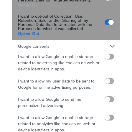
Personal Data for Targeted Advertising.
Opted In
I want to opt-out of Collection, Use,
Retention, Sale, and/or Sharing of my
Personal Data that Is Unrelated with the
Purposes for which it was collected.
Opted Out
Google consents
I want to allow Google to enable storage
related to advertising like cookies on web or
device identifiers in apps.
I want to allow my user data to be sent to
Δύο στρώσεις βορίου μπορεί να
Google for online advertising purposes.
καταρρίψουν το ρεκόρ
υπεραγωγιμότητας
I want to allow Google to send me
personalized advertising.
I want to allow Google to enable storage
related to analytics like cookies on web or
device identifiers in apps.