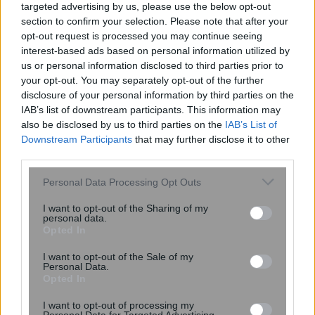
targeted advertising by us, please use the below opt-out
section to confirm your selection. Please note that after your
opt-out request is processed you may continue seeing
interest-based ads based on personal information utilized by
Ο αριθμός των παιδιών που έχετε
us or personal information disclosed to third parties prior to
μπορεί να δείξει πόσο θα ζήσετε –
your opt-out. You may separately opt-out of the further
Πόσα παιδιά φέρνουν μακροζωία
disclosure of your personal information by third parties on the
IAB’s list of downstream participants. This information may
also be disclosed by us to third parties on the
IAB’s List of
Downstream Participants
that may further disclose it to other
third parties.
Please note that this website/app uses one or more Google
Personal Data Processing Opt Outs
services and may gather and store information including but
not limited to your visit or usage behaviour. You may click to
I want to opt-out of the Sharing of my
personal data.
grant or deny consent to Google and its third-party tags to
Opted In
use your data for below specified purposes in below Google
consent section.
I want to opt-out of the Sale of my
Ενέσεις αδυνατίσματος: Προκαλούν
Personal Data.
Opted In
τα GLP-1 τριχόπτωση; Μελέτη δείχνει
πώς επηρεάζει τα μαλλιά
I want to opt-out of processing my