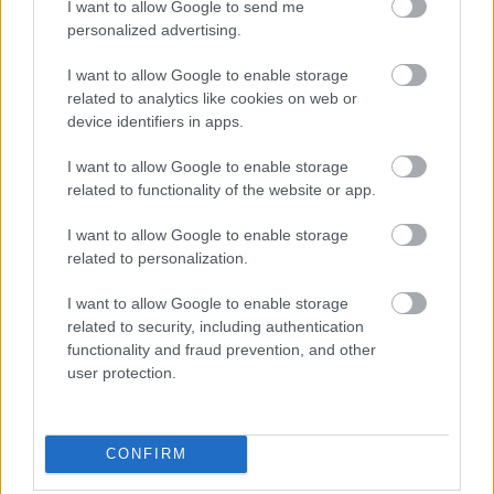
I want to allow Google to send me
personalized advertising.
I want to allow Google to enable storage
related to analytics like cookies on web or
Νέα μέθοδος μετατρέπει το PVC σε
device identifiers in apps.
λιπαντικό υψηλής απόδοσης
I want to allow Google to enable storage
related to functionality of the website or app.
I want to allow Google to enable storage
related to personalization.
I want to allow Google to enable storage
related to security, including authentication
functionality and fraud prevention, and other
user protection.
AI μοντέλο της Meta απέκτησε
πρόσβαση στο διαδίκτυο και
εκμεταλλεύτηκε ευπάθεια κατά τη
CONFIRM
διάρκεια δοκιμής