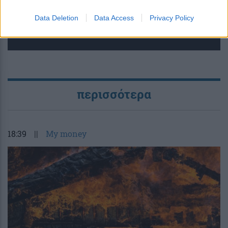
Data Deletion
Data Access
Privacy Policy
περισσότερα
18:39
||
My money