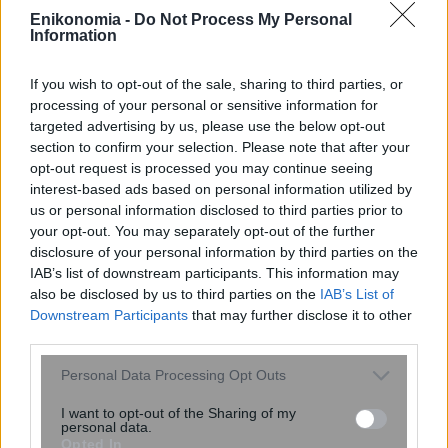
σε σκηνές μέσα στον καύσωνα
Enikonomia -
Do Not Process My Personal
Information
If you wish to opt-out of the sale, sharing to third parties, or
processing of your personal or sensitive information for
targeted advertising by us, please use the below opt-out
section to confirm your selection. Please note that after your
opt-out request is processed you may continue seeing
interest-based ads based on personal information utilized by
us or personal information disclosed to third parties prior to
your opt-out. You may separately opt-out of the further
disclosure of your personal information by third parties on the
IAB’s list of downstream participants. This information may
also be disclosed by us to third parties on the
IAB’s List of
Downstream Participants
that may further disclose it to other
Σας βομβαρδίζει ο σύντροφος σας με
third parties.
αγάπη; Πότε το love bombing δείχνει
πρόβλημα
Please note that this website/app uses one or more Google
Personal Data Processing Opt Outs
services and may gather and store information including but
not limited to your visit or usage behaviour. You may click to
I want to opt-out of the Sharing of my
personal data.
grant or deny consent to Google and its third-party tags to
Opted In