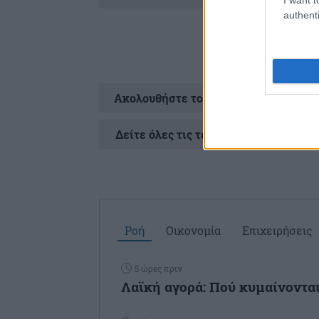
authenti
Ακολουθήστε το
στ
Δείτε όλες τις τελευταίες
Ειδήσεις
απ
Ροή
Οικονομία
Επιχειρήσεις
5 ώρες πριν
Λαϊκή αγορά: Πού κυμαίνονται