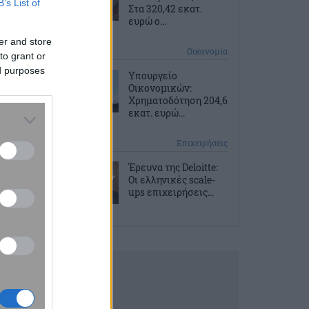
B’s List of
Στα 320,42 εκατ.
ευρώ ο...
er and store
4 ώρες πριν
Οικονομία
to grant or
ed purposes
Υπουργείο
Οικονομικών:
Χρηματοδότηση 204,6
εκατ. ευρώ...
4 ώρες πριν
Επιχειρήσεις
Έρευνα της Deloitte:
Οι ελληνικές scale-
ups επιχειρήσεις...