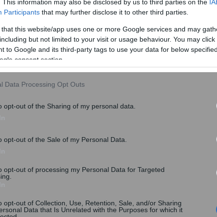
. This information may also be disclosed by us to third parties on the
IA
, ότι ο ΔΕΔΔΗΕ δεν εμπλέκεται σε κανένα στάδιο της
Participants
that may further disclose it to other third parties.
 των δικαιούχων της οικονομικής ενίσχυσης Power
 that this website/app uses one or more Google services and may gath
καταναλωτές στοιχεία που σχετίζονται με τους
including but not limited to your visit or usage behaviour. You may click 
 to Google and its third-party tags to use your data for below specifi
g, IBAN κ.τ.λ.).
ogle consent section.
l Data Processing Opt Outs
o opt-out of the Sharing of my personal data.
In
o opt-out of the Sale of my Personal Data.
In
to opt-out of processing my Personal Data for Targeted
ing.
In
o opt-out of Collection, Use, Retention, Sale, and/or Sharing
ersonal Data that Is Unrelated with the Purposes for which it
lected.