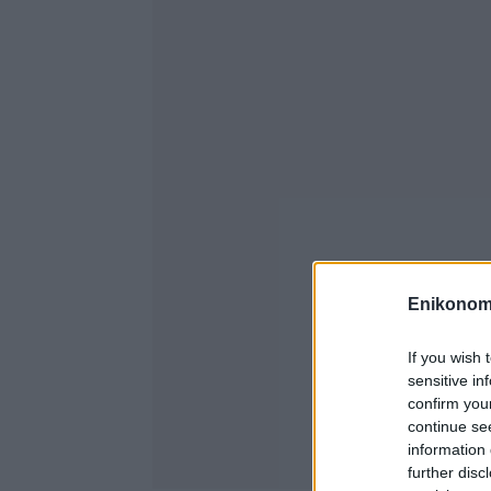
Enikonom
If you wish 
sensitive in
confirm you
continue se
information 
further disc