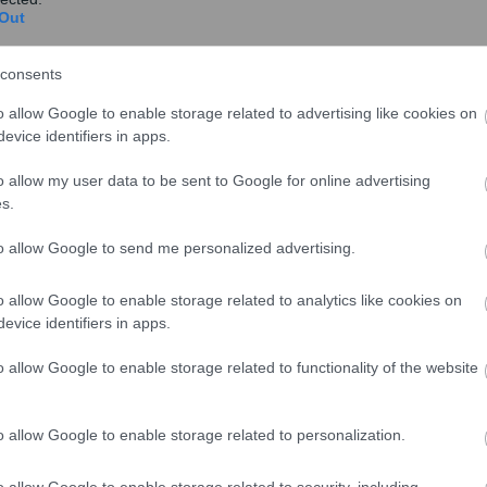
Out
consents
share
o allow Google to enable storage related to advertising like cookies on
evice identifiers in apps.
o allow my user data to be sent to Google for online advertising
– Τα μυστικά για τα πλασματικά έτη
s.
to allow Google to send me personalized advertising.
α 50.000 ασφαλισμένους – Ποιοι και τι θα
o allow Google to enable storage related to analytics like cookies on
evice identifiers in apps.
αλλά με χαμηλό τζίρο
o allow Google to enable storage related to functionality of the website
o allow Google to enable storage related to personalization.
o allow Google to enable storage related to security, including