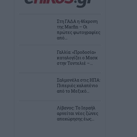
Στη ΓΑΔΑ η 46χρονη
της Marfin – Οι
πρώτες φωτογραφίες
από...
Γαλλία: «Προδοσία»
καταλογίζει ο Μασκ
στην Τοντελιέ –...
Σαλμονέλα στις ΗΠΑ:
Πιπεριές χαλαπένιο
από το Μεξικό...
Λίβανος: Το Ισραήλ
αρνείται νέες ζώνες
αποχώρησης έως...