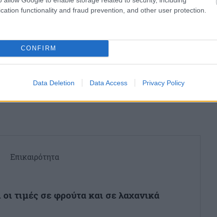
σχολίασε και εσύ
cation functionality and fraud prevention, and other user protection.
CONFIRM
ο
Google News
και μάθετε πρώτοι όλες τις ειδήσεις
Data Deletion
Data Access
Privacy Policy
ό την Ελλάδα και τον Κόσμο στο
Επικαιρότητα
 οι τιμές σε φρούτα και σε λαχανικά