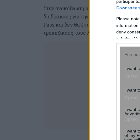
participants
Στην ανακοίνωση υπογραμμίζεται, επίσης
Downstream 
διαδικασίας για την πίστωση των ποσών
Please note
Pass και δεν θα ζητήσει ποτέ από τους 
information 
deny consent
τραπεζικούς τους λογαριασμούς (e-bankin
in below Go
Persona
I want t
Opted 
I want t
Opted 
I want 
Advertis
Opted 
I want t
of my P
was col