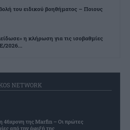
βολή του ειδικού βοηθήματος – Ποιους
είδωσε» η κλήρωση για τις ισοβαθμίες
Ε/2026...
KOS NETWORK
η 46χρονη της Marfin – Οι πρώτες
ες από την άφιξή της