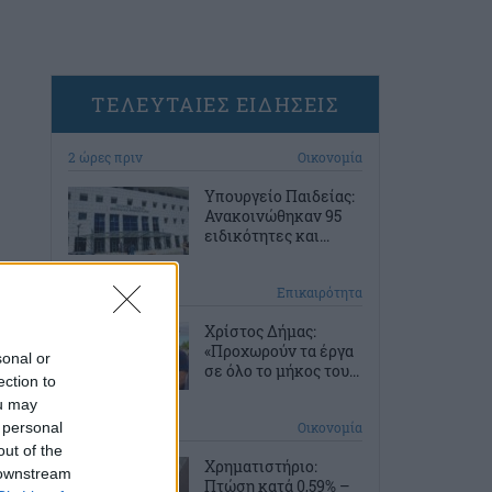
ΤΕΛΕΥΤΑΙΕΣ ΕΙΔΗΣΕΙΣ
2 ώρες πριν
Οικονομία
Υπουργείο Παιδείας:
Ανακοινώθηκαν 95
ειδικότητες και...
2 ώρες πριν
Επικαιρότητα
Χρίστος Δήμας:
«Προχωρούν τα έργα
sonal or
σε όλο το μήκος του...
ection to
ou may
 personal
3 ώρες πριν
Οικονομία
out of the
Χρηματιστήριο:
 downstream
Πτώση κατά 0,59% –