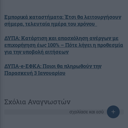
Εμπορικά καταστήματα: Έτσι θα λειτουργήσουν
σήμερα, τελευταία ημέρα του χρόνου
ΔΥΠΑ: Κατάρτιση και απασχόληση ανέργων με
επιχορήγηση έως 100% – Πότε λήγει η προθεσμία
για την υποβολή αιτήσεων
ΔΥΠΑ-e-ΕΦΚΑ: Ποιοι θα πληρωθούν την
Παρασκευή 3 Ιανουαρίου
Σχόλια Αναγνωστών
σχολίασε και εσύ