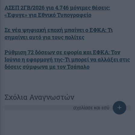
ΑΣΕΠ 2ΓΒ/2026 για 4.746 μόνιμες θέσεις:
«Έφυγε» για Εθνικό Τυπογραφείο
Σε νέα ψηφιακή εποχή μπαίνει ο ΕΦΚΑ: Τι
σημαίνει αυτό για τους πολίτες
Ρύθμιση 72 δόσεων σε εφορία και ΕΦΚΑ: Τον
Ιούνιο η εφαρμογή της-Τι μπορεί να αλλάξει στις
δόσεις σύμφωνα με τον Τσάπαλο
Σχόλια Αναγνωστών
σχολίασε και εσύ