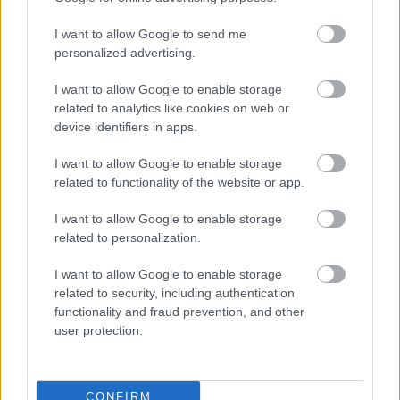
Σκληρή απάντηση Μελόνι σε Σάντσεθ:
I want to allow Google to send me
Η Ιταλία δεν δέχεται τελεσίγραφα
personalized advertising.
στον έλεγχο των συνόρων
I want to allow Google to enable storage
related to analytics like cookies on web or
device identifiers in apps.
I want to allow Google to enable storage
related to functionality of the website or app.
I want to allow Google to enable storage
related to personalization.
I want to allow Google to enable storage
related to security, including authentication
functionality and fraud prevention, and other
user protection.
Σας βομβαρδίζει ο σύντροφος σας με
αγάπη; Πότε το love bombing δείχνει
πρόβλημα
CONFIRM