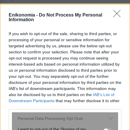
ΣΥΡΙΖΑ: Πυρά κατά της κυβέρνησης για
τους πανηγυρισμούς αναφορικά με την
Enikonomia -
Do Not Process My Personal
ενεργειακή ρήτρα...
Information
If you wish to opt-out of the sale, sharing to third parties, or
1 ώρα πριν
processing of your personal or sensitive information for
Πρόεδρος Ένωσης Κατασκευαστών
targeted advertising by us, please use the below opt-out
Κτιρίων για πυρόπληκτους: Σε ποια
section to confirm your selection. Please note that after your
περίπτωση θα θεωρηθεί επαρκές το...
opt-out request is processed you may continue seeing
interest-based ads based on personal information utilized by
us or personal information disclosed to third parties prior to
your opt-out. You may separately opt-out of the further
disclosure of your personal information by third parties on the
IAB’s list of downstream participants. This information may
also be disclosed by us to third parties on the
IAB’s List of
ENIKOS NETWORK
Downstream Participants
that may further disclose it to other
third parties.
Please note that this website/app uses one or more Google
Personal Data Processing Opt Outs
services and may gather and store information including but
not limited to your visit or usage behaviour. You may click to
I want to opt-out of the Sharing of my