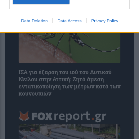
Data Deletion
Data Access
Privacy Policy
ΙΣΑ για έξαρση του ιού του Δυτικού
Νείλου στην Αττική: Ζητά άμεση
εντατικοποίηση των μέτρων κατά των
κουνουπιών