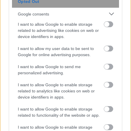
Opted Out
Ψεύτικα PDF και εφαρμογές
Google consents
συνομιλίας μετατρέπουν υπολογιστές
I want to allow Google to enable storage
και Android σε εργαλεία
related to advertising like cookies on web or
κατασκοπείας
device identifiers in apps.
I want to allow my user data to be sent to
Google for online advertising purposes.
I want to allow Google to send me
personalized advertising.
I want to allow Google to enable storage
related to analytics like cookies on web or
device identifiers in apps.
Νέα κβαντική πύλη εντοπίζει μόνη
I want to allow Google to enable storage
της τα σφάλματα ως απώλειες
related to functionality of the website or app.
φωτονίων
I want to allow Google to enable storage