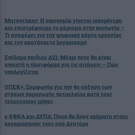
Μητσοτάκης: Η οικονομία γίνεται ισχυρότερη
και επιστρέφουμε το μέρισμα στην κοινωνία –
Τι αναφέρει για την ψηφιακή κάρτα εργασίας
και τον ακατάσχετο λογαριασμό
Επίδομα παιδιού Α21: Μέχρι πότε θα είναι
ανοιχτή η πλατφόρμα για τις αιτήσεις – Πώς
υπολογίζεται
ΟΠΕΚ+: Συμφωνία για την 4η αύξηση των
στόχων παραγωγής πετρελαίου κατά τους
τελευταίους μήνες
e-ΕΦΚΑ και ΔΥΠΑ: Ποιοι θα δουν χρήματα στους
λογαριασμούς τους από Δευτέρα