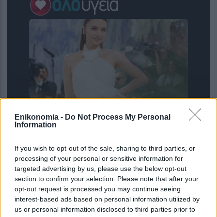
Enikonomia -
Do Not Process My Personal
Miranda Kerr: Η περίεργη διατροφή
Information
που ακολουθεί το supermodel για να
διατηρείται πάντα αδύνατη: «Τρώω
If you wish to opt-out of the sale, sharing to third parties, or
ελάφι και βίσονα για ...
processing of your personal or sensitive information for
targeted advertising by us, please use the below opt-out
section to confirm your selection. Please note that after your
opt-out request is processed you may continue seeing
interest-based ads based on personal information utilized by
us or personal information disclosed to third parties prior to