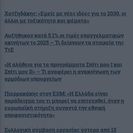
Χατζηδάκης: «Εμείς με νέες ιδέες για το 2030, οι
άλλοι με τοξικότητα και ψέματα»
Αυξήθηκαν κατά 5,1% οι τιμές επαγγελματικών
ακινήτων το 2025 – Τι δείχνουν τα στοιχεία της
ΤτΕ
«Η αλήθεια για τα προγράμματα Σπίτι μου Ι και
Σπίτι μου ΙΙ» – Τι αναφέρει η ανακοίνωση των
αρμόδιων υπουργείων
Πιερρακάκης στον ESM: «Η Ελλάδα είναι
παράδειγμα του τι μπορεί να επιτευχθεί, όταν η
ευρωπαϊκή στήριξη συναντά την εθνική
αποφασιστικότητα»
Συλλογική σύμβαση εργασίας ύστερα από 15