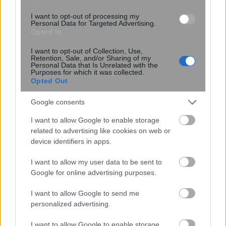
Εξαπλώνεται η φωτιά στην Ινδονησία
– Έκλεισε εθνικό πάρκο – Δείτε
I want to opt-out of processing my
Personal Data for Targeted Advertising.
βίντεο
Opted In
I want to opt-out of Collection, Use,
Retention, Sale, and/or Sharing of my
Personal Data that Is Unrelated with the
Purposes for which it was collected.
Opted Out
Google consents
I want to allow Google to enable storage
related to advertising like cookies on web or
device identifiers in apps.
Σήμερα με τη Realnews: Ό,τι και αν
αγοράσεις, σκανάρεις και κερδίζεις!
I want to allow my user data to be sent to
Google for online advertising purposes.
I want to allow Google to send me
personalized advertising.
I want to allow Google to enable storage