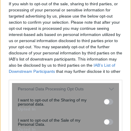
οικογενειακή εξόρμηση
If you wish to opt-out of the sale, sharing to third parties, or
processing of your personal or sensitive information for
targeted advertising by us, please use the below opt-out
section to confirm your selection. Please note that after your
opt-out request is processed you may continue seeing
interest-based ads based on personal information utilized by
us or personal information disclosed to third parties prior to
ENIKOS NETWORK
your opt-out. You may separately opt-out of the further
disclosure of your personal information by third parties on the
IAB’s list of downstream participants. This information may
also be disclosed by us to third parties on the
IAB’s List of
Downstream Participants
that may further disclose it to other
third parties.
Please note that this website/app uses one or more Google
Personal Data Processing Opt Outs
services and may gather and store information including but
not limited to your visit or usage behaviour. You may click to
I want to opt-out of the Sharing of my
personal data.
grant or deny consent to Google and its third-party tags to
Opted In
use your data for below specified purposes in below Google
consent section.
I want to opt-out of the Sale of my
Personal Data.
Opted In