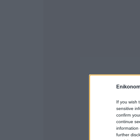
Enikonom
If you wish 
sensitive in
confirm you
continue se
information 
further disc