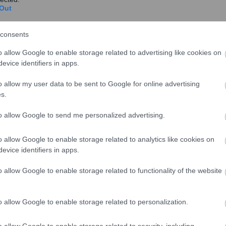
Out
consents
o allow Google to enable storage related to advertising like cookies on
evice identifiers in apps.
o allow my user data to be sent to Google for online advertising
s.
υπάρχουν καθόλου πάγια”, επανέλαβε.
to allow Google to send me personalized advertising.
ΙΖΩ για το πλαφόν των 5 ευρώ στα πάγια
o allow Google to enable storage related to analytics like cookies on
κή παρέμβαση που έκανε το υπουργείο Περιβάλλοντος
evice identifiers in apps.
 ορίου χρέωσης των μηνιαίων παγίων στους
o allow Google to enable storage related to functionality of the website
α 5 ευρώ. Δηλαδή δεν είναι κάτι θετικό το να πάει από
o allow Google to enable storage related to personalization.
 και πρόσθεσε ότι “είναι αντιφατικό να υπάρχει πάγιο
προκαλείται σύγχυση”, εξήγησε.
o allow Google to enable storage related to security, including