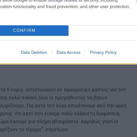
cation functionality and fraud prevention, and other user protection.
CONFIRM
Data Deletion
Data Access
Privacy Policy
τα 5 ευρώ, αντιστοιχούν σε πραγματικό κόστος για τον
ίναι πολύ πιθανό όλοι οι προμηθευτές να βγουν
 γνωρίζουμε. Για αυτό τον λόγο επιμένουμε από την αρχή
ισης ότι εκεί που είχαμε πολύ ελάχιστη διαφάνεια,
ώρα έχουμε μια πλήρη αδιαφάνεια. Ακριβώς γιατί οι
μόζουν το τίμημα”, σημείωσε.