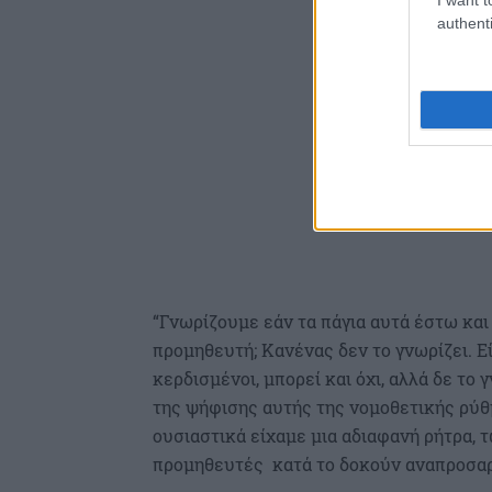
authenti
“Γνωρίζουμε εάν τα πάγια αυτά έστω και 
προμηθευτή; Κανένας δεν το γνωρίζει. Ε
κερδισμένοι, μπορεί και όχι, αλλά δε το
της ψήφισης αυτής της νομοθετικής ρύθμ
ουσιαστικά είχαμε μια αδιαφανή ρήτρα, τ
προμηθευτές κατά το δοκούν αναπροσαρ