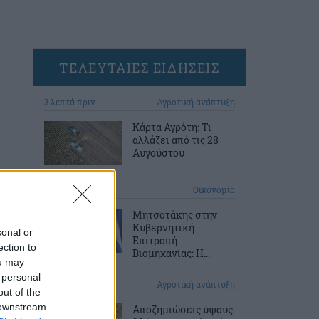
ΤΕΛΕΥΤΑΙΕΣ ΕΙΔΗΣΕΙΣ
3 λεπτά πριν
Αγροτική ανάπτυξη
Κάρτα Αγρότη: Τι
αλλάζει από τις 28
Αυγούστου
33 λεπτά πριν
Οικονομία
Μητσοτάκης στην
Κυβερνητική
sonal or
Επιτροπή
ection to
Βιομηχανίας: Η...
ou may
 personal
1 ώρα πριν
Αγροτική ανάπτυξη
out of the
 downstream
Αποζημιώσεις ύψους