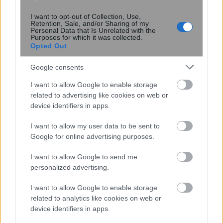
I want to opt-out of Collection, Use,
Retention, Sale, and/or Sharing of my
Σκανδιναβικό bob: Το καρέ που κάνει
Personal Data that Is Unrelated with the
τα λεπτά μαλλιά να δείχνουν πιο
Purposes for which it was collected.
Opted Out
πλούσια – Το προτιμούν celebrities
Google consents
I want to allow Google to enable storage
related to advertising like cookies on web or
device identifiers in apps.
I want to allow my user data to be sent to
Google for online advertising purposes.
I want to allow Google to send me
6 φράσεις που χρησιμοποιούν οι
personalized advertising.
ναρκισσιστές στους καβγάδες για να
I want to allow Google to enable storage
σας χειραγωγήσουν
related to analytics like cookies on web or
device identifiers in apps.