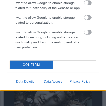
I want to allow Google to enable storage
related to functionality of the website or app.
I want to allow Google to enable storage
related to personalization.
I want to allow Google to enable storage
related to security, including authentication
functionality and fraud prevention, and other
user protection.
Κουίζ: Πόσο καλός είσαι στην
ελληνική μυθολογία; Δοκίμασε τις
CONFIRM
γνώσεις σου και κάνε το 3 στα 3
Data Deletion
Data Access
Privacy Policy