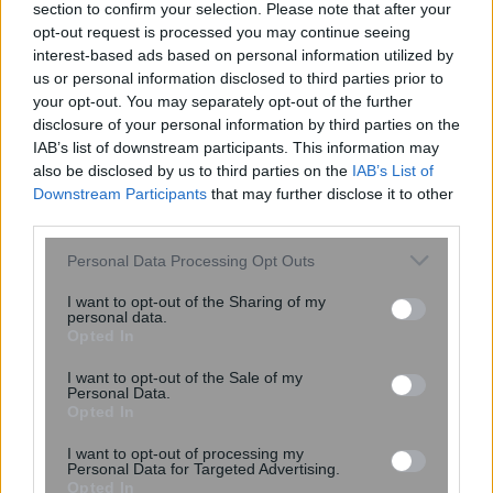
section to confirm your selection. Please note that after your
opt-out request is processed you may continue seeing
interest-based ads based on personal information utilized by
us or personal information disclosed to third parties prior to
your opt-out. You may separately opt-out of the further
disclosure of your personal information by third parties on the
IAB’s list of downstream participants. This information may
Ρέθυμνο: Άγριος ξυλοδαρμός
also be disclosed by us to third parties on the
IAB’s List of
51χρονου Βρετανού – Σε πέντε
Downstream Participants
that may further disclose it to other
συλλήψεις προχώρησαν οι Αρχές
third parties.
Please note that this website/app uses one or more Google
Personal Data Processing Opt Outs
services and may gather and store information including but
not limited to your visit or usage behaviour. You may click to
I want to opt-out of the Sharing of my
personal data.
grant or deny consent to Google and its third-party tags to
Opted In
use your data for below specified purposes in below Google
consent section.
I want to opt-out of the Sale of my
Personal Data.
Opted In
I want to opt-out of processing my
Personal Data for Targeted Advertising.
Opted In