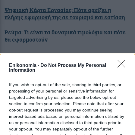
Ψηφιακή Κάρτα Εργασίας: Πότε αρχίζει η
πλήρης εφαρμογή της σε τουρισμό και εστίαση
Ρεύμα: Τι είναι τα δυναμικά τιμολόγια και πότε
θα εφαρμοστούν
Enikonomia -
Do Not Process My Personal
Σχόλια Αναγνωστών
Information
σχολίασε και εσύ
If you wish to opt-out of the sale, sharing to third parties, or
processing of your personal or sensitive information for
targeted advertising by us, please use the below opt-out
section to confirm your selection. Please note that after your
opt-out request is processed you may continue seeing
interest-based ads based on personal information utilized by
Ακολουθήστε το
στο
Google News
us or personal information disclosed to third parties prior to
και μάθετε πρώτοι όλες τις ειδήσεις
your opt-out. You may separately opt-out of the further