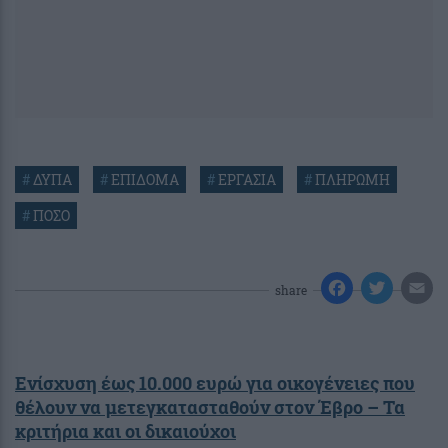
#
ΔΥΠΑ
#
ΕΠΙΔΟΜΑ
#
ΕΡΓΑΣΙΑ
#
ΠΛΗΡΩΜΗ
#
ΠΟΣΟ
share
Ενίσχυση έως 10.000 ευρώ για οικογένειες που
θέλουν να μετεγκατασταθούν στον Έβρο – Τα
κριτήρια και οι δικαιούχοι