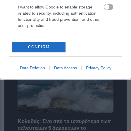
I want to allow Google to enable storage
related to security, including authentication
functionality and fraud prevention, and other
Αποκαταστάθηκε η εντυπωσιακή
user protection.
ρωμαϊκή πισίνα στις αρχαίες
Τράλλεις: Αρχιτεκτονικό θαύμα
χωρητικότητας 300 ατόμων έρχεται
CONFIRM
στο...
Data Deletion
Data Access
Privacy Policy
Κολυδάς: Ένα από τα ισχυρότερα των
τελευταίων 5 δεκαετιών το