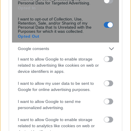
Personal Data for Targeted Advertising.
Opted In
I want to opt-out of Collection, Use,
Retention, Sale, and/or Sharing of my
Personal Data that Is Unrelated with the
Purposes for which it was collected.
Opted Out
Λευχαιμία: Οι επιστήμονες
Google consents
ανακάλυψαν την «αχίλλειο πτέρνα»
I want to allow Google to enable storage
των καρκινικών κυττάρων – Ανοίγει ο
related to advertising like cookies on web or
δρόμος για νέες θεραπείες
device identifiers in apps.
I want to allow my user data to be sent to
Google for online advertising purposes.
I want to allow Google to send me
personalized advertising.
I want to allow Google to enable storage
related to analytics like cookies on web or