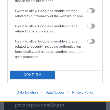
device identifiers in apps.
Το ύπουλο σύμπτωμα του
I want to allow Google to enable storage
εμφράγματος που πολλοί νομίζουν ότι
related to functionality of the website or app.
είναι ακίνδυνο – Το εμφανίζουν
κυρίως οι γυναίκες
I want to allow Google to enable storage
related to personalization.
I want to allow Google to enable storage
related to security, including authentication
functionality and fraud prevention, and other
user protection.
CONFIRM
Data Deletion
Data Access
Privacy Policy
Νέα χημική αντίδραση με οξυγόνο και
μόνο νερό ως απόβλητο