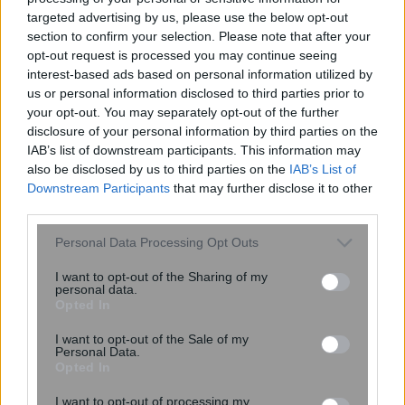
επιχείρηση διάσωσης
targeted advertising by us, please use the below opt-out
section to confirm your selection. Please note that after your
opt-out request is processed you may continue seeing
interest-based ads based on personal information utilized by
us or personal information disclosed to third parties prior to
your opt-out. You may separately opt-out of the further
disclosure of your personal information by third parties on the
IAB’s list of downstream participants. This information may
also be disclosed by us to third parties on the
IAB’s List of
Downstream Participants
that may further disclose it to other
third parties.
Εικόνες από το πύρινο μέτωπο στον
Please note that this website/app uses one or more Google
Personal Data Processing Opt Outs
Κουβαρά: 10+1 ΦΩΤΟ από την μάχη
services and may gather and store information including but
των πυροσβεστικών δυνάμεων
not limited to your visit or usage behaviour. You may click to
I want to opt-out of the Sharing of my
personal data.
grant or deny consent to Google and its third-party tags to
Opted In
use your data for below specified purposes in below Google
consent section.
I want to opt-out of the Sale of my
Personal Data.
Opted In
I want to opt-out of processing my