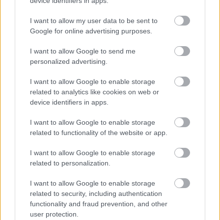
device identifiers in apps.
I want to allow my user data to be sent to
Google for online advertising purposes.
I want to allow Google to send me
personalized advertising.
Κουίζ: Πόσο καλά θυμάσαι την
ελληνική μυθολογία; Μπορείς να
I want to allow Google to enable storage
απαντήσεις σωστά και στις 3
related to analytics like cookies on web or
ερωτήσεις;
device identifiers in apps.
I want to allow Google to enable storage
related to functionality of the website or app.
I want to allow Google to enable storage
related to personalization.
I want to allow Google to enable storage
related to security, including authentication
περισσότερα
functionality and fraud prevention, and other
user protection.