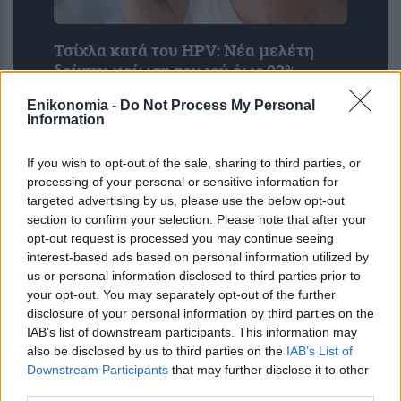
Τσίχλα κατά του HPV: Νέα μελέτη
δείχνει μείωση του ιού έως 93% –
Ελπίδες για την πρόληψη του
Enikonomia -
Do Not Process My Personal
καρκίνου του στόματος
Information
If you wish to opt-out of the sale, sharing to third parties, or
processing of your personal or sensitive information for
targeted advertising by us, please use the below opt-out
section to confirm your selection. Please note that after your
opt-out request is processed you may continue seeing
interest-based ads based on personal information utilized by
us or personal information disclosed to third parties prior to
your opt-out. You may separately opt-out of the further
disclosure of your personal information by third parties on the
Η πατατοσαλάτα θα γίνει απίστευτα
IAB’s list of downstream participants. This information may
νόστιμη αν προσθέσετε 1 απρόσμενο
also be disclosed by us to third parties on the
IAB’s List of
υλικό – Συνήθως το πετάμε
Downstream Participants
that may further disclose it to other
third parties.