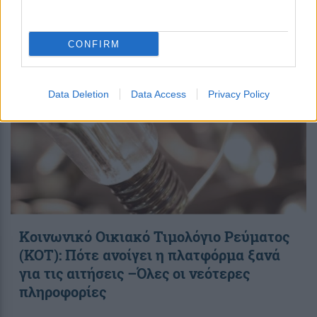
07:44
||
My money
CONFIRM
Data Deletion
Data Access
Privacy Policy
Κοινωνικό Οικιακό Τιμολόγιο Ρεύματος
(ΚΟΤ): Πότε ανοίγει η πλατφόρμα ξανά
για τις αιτήσεις –Όλες οι νεότερες
πληροφορίες