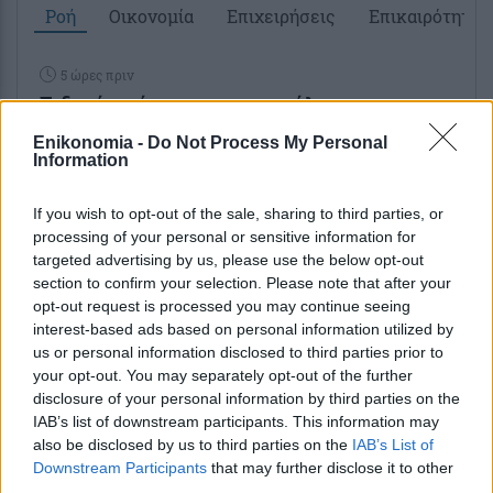
Ροή
Οικονομία
Επιχειρήσεις
Επικαιρότητα
5 ώρες πριν
Ειδικό πρόγραμμα απασχόλησης της
ΔΥΠΑ για ανέργους με μισθό άνω των
Enikonomia -
Do Not Process My Personal
1000 ευρώ: Ποιοι μπορούν να...
Information
If you wish to opt-out of the sale, sharing to third parties, or
5 ώρες πριν
processing of your personal or sensitive information for
Δεκαπενταύγουστος 2026: Ποιοι θα
targeted advertising by us, please use the below opt-out
λάβουν τα περισσότερα χρήματα
section to confirm your selection. Please note that after your
opt-out request is processed you may continue seeing
6 ώρες πριν
interest-based ads based on personal information utilized by
Τουρισμός για Όλους: Ποιοι ΑΦΜ
us or personal information disclosed to third parties prior to
your opt-out. You may separately opt-out of the further
μπορούν να υποβάλουν αίτηση σήμερα –
disclosure of your personal information by third parties on the
Βήμα βήμα η διαδικασία
IAB’s list of downstream participants. This information may
also be disclosed by us to third parties on the
IAB’s List of
Downstream Participants
that may further disclose it to other
third parties.