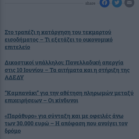
share
Στο τραπέζι η κατάργηση του τεκμαρτού
εισοδήματος – Τι εξετάζει το οικονομικό
επιτελείο
Δικαστικοί υπάλληλοι: Πανελλαδική απεργία
στις 10 Ιουνίου – Τα αιτήματα και η στήριξη της
ΑΔΕΔΥ
“Καμπανάκι” για την αθέτηση πληρωμών μεταξύ
επιχειρήσεων – Οι κίνδυνοι
«Παράθυρο» για σύνταξη και με οφειλές άνω
των 30.000 ευρώ – Η απόφαση που ανοίγει τον
δρόμο