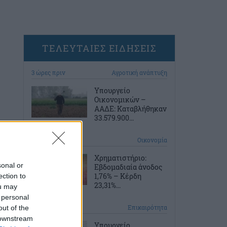
ΤΕΛΕΥΤΑΙΕΣ ΕΙΔΗΣΕΙΣ
3 ώρες πριν
Αγροτική ανάπτυξη
Υπουργείο
Οικονομικών –
ΑΑΔΕ: Καταβλήθηκαν
33.579.900...
4 ώρες πριν
Οικονομία
Χρηματιστήριο:
sonal or
Εβδομαδιαία άνοδος
1,76% – Κέρδη
ection to
23,31%...
ou may
 personal
4 ώρες πριν
Επικαιρότητα
out of the
 downstream
Υπουργείο