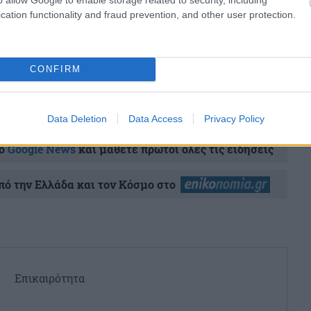
cation functionality and fraud prevention, and other user protection.
σχολίασε και εσύ
CONFIRM
Data Deletion
Data Access
Privacy Policy
ο
Google News
και μάθετε πρώτοι όλες τις ειδήσεις
ό την Ελλάδα και τον Κόσμο στο
Επικαιρότητα