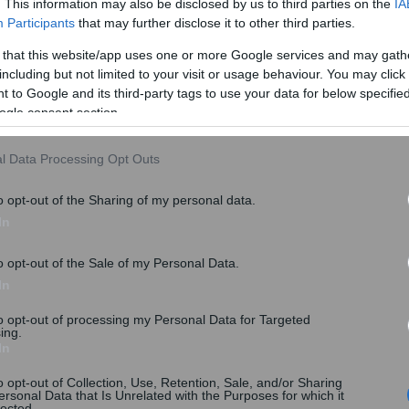
. This information may also be disclosed by us to third parties on the
IA
Participants
that may further disclose it to other third parties.
 that this website/app uses one or more Google services and may gath
including but not limited to your visit or usage behaviour. You may click 
 to Google and its third-party tags to use your data for below specifi
ogle consent section.
l Data Processing Opt Outs
o opt-out of the Sharing of my personal data.
In
o opt-out of the Sale of my Personal Data.
In
to opt-out of processing my Personal Data for Targeted
ing.
In
o opt-out of Collection, Use, Retention, Sale, and/or Sharing
ersonal Data that Is Unrelated with the Purposes for which it
lected.