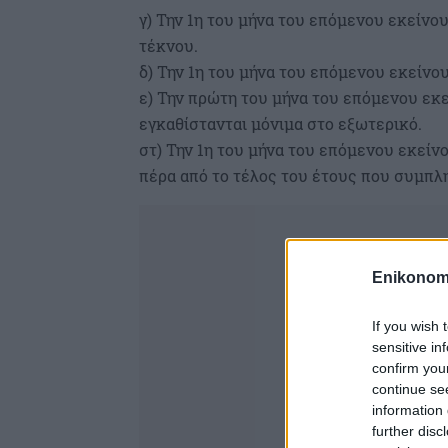
γ) Την 1η του μήνα του επόμενου εκείνο
τέκνου.
δ) Την 1η του μήνα του επόμενου εκείνο
ε) Την πρώτη του μήνα του επόμενου εκε
εγκαθίστανται μόνιμα στο εξωτερικό.
στ) Την 1η του μήνα του επόμενου εκεί
πέρα από το τέλος του έτους που συμπλη
Enikonom
If you wish 
sensitive in
confirm you
continue se
information 
further disc