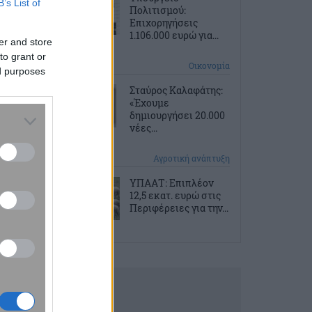
B’s List of
Πολιτισμού:
Επιχορηγήσεις
1.106.000 ευρώ για...
er and store
to grant or
5 ώρες πριν
Οικονομία
ed purposes
Σταύρος Καλαφάτης:
«Έχουμε
δημιουργήσει 20.000
νέες...
5 ώρες πριν
Αγροτική ανάπτυξη
ΥΠΑΑΤ: Επιπλέον
12,5 εκατ. ευρώ στις
Περιφέρειες για την...