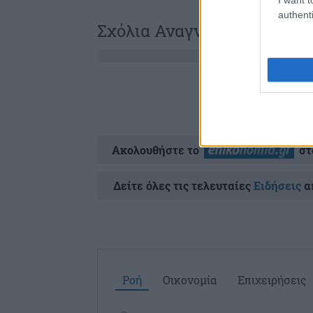
authenti
Σχόλια Αναγνωστών
Ακολουθήστε το
στ
Δείτε όλες τις τελευταίες
Ειδήσεις
απ
Ροή
Οικονομία
Επιχειρήσεις