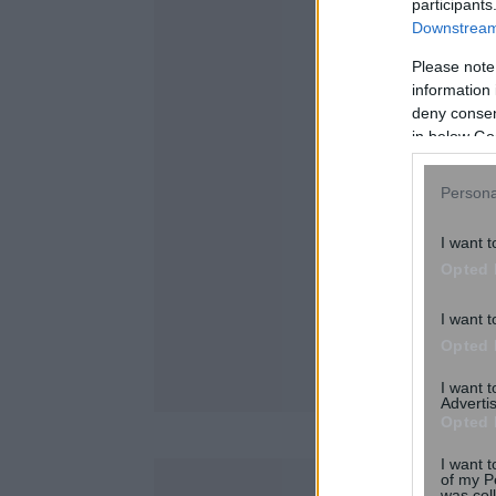
participants
Downstream 
Please note
information 
deny consent
in below Go
Persona
I want t
Opted 
I want t
Opted 
I want 
Advertis
Opted 
I want t
of my P
was col