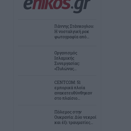
Γιάννης Στάνκογλου:
Η νοσταλγική ροκ
φωτογραφία από...
Οργανισμός
Ισλαμικής
Συνεργασίας:
«Πυλώνας...
CENTCOM: 51
εμπορικά πλοία
ανακατευθύνθηκαν
στο πλαίσιο...
Πόλεμος στην
Ουκρανία: Δύο νεκροί
και έξι τραυματίες...