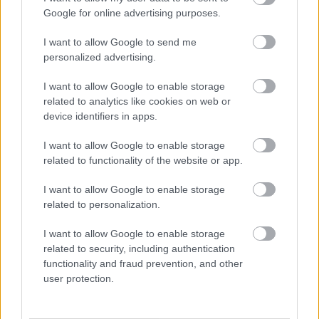
Google for online advertising purposes.
I want to allow Google to send me
personalized advertising.
I want to allow Google to enable storage
related to analytics like cookies on web or
UNC6671: Η νέα απειλή που κλέβει
device identifiers in apps.
δεδομένα από το Microsoft 365 με
υποκλοπή εταιρικών συνεδριών
I want to allow Google to enable storage
related to functionality of the website or app.
I want to allow Google to enable storage
related to personalization.
I want to allow Google to enable storage
related to security, including authentication
functionality and fraud prevention, and other
user protection.
Κουίζ: Πόσο καλά θυμάστε την