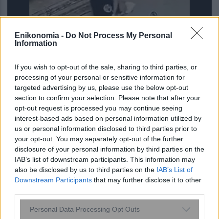
Δολοφονία Βρετανίδας στην Κυψέλη:
Enikonomia -
Do Not Process My Personal
Information
Η κατάθεση-«κλειδί» της συζύγου του
δράστη
If you wish to opt-out of the sale, sharing to third parties, or
processing of your personal or sensitive information for
targeted advertising by us, please use the below opt-out
section to confirm your selection. Please note that after your
opt-out request is processed you may continue seeing
interest-based ads based on personal information utilized by
us or personal information disclosed to third parties prior to
your opt-out. You may separately opt-out of the further
disclosure of your personal information by third parties on the
IAB’s list of downstream participants. This information may
also be disclosed by us to third parties on the
IAB’s List of
Downstream Participants
that may further disclose it to other
third parties.
Please note that this website/app uses one or more Google
Εκτάκτως το Σάββατο δύο βιβλία με
Personal Data Processing Opt Outs
services and may gather and store information including but