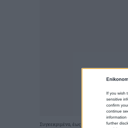
Enikonom
If you wish 
sensitive in
confirm you
continue se
information 
further disc
Συγκεκριμένα, έως το μεσημέρι του Σα