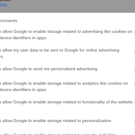
ο μεσημέρι του Σαββάτου, είχαν γίνει οι πρώτες 5.612
Out
ν Πέμπτη είχαν πιστωθεί 7 εκατομμύρια ευρώ σε
 του ποσού σε τραπεζικούς λογαριασμούς, και όχι
consents
o allow Google to enable storage related to advertising like cookies on
evice identifiers in apps.
o allow my user data to be sent to Google for online advertising
s.
to allow Google to send me personalized advertising.
o allow Google to enable storage related to analytics like cookies on
evice identifiers in apps.
o allow Google to enable storage related to functionality of the website
o allow Google to enable storage related to personalization.
 η πλατφόρμα υποδέχεται αιτήσεις απ’ όλα πλέον τα
o allow Google to enable storage related to security, including