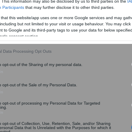
. This information may also be disclosed by us to third parties on the
IA
ne) και 70 επίσης αποτυχημένες προσπάθειες αγοράς
Participants
that may further disclose it to other third parties.
 that this website/app uses one or more Google services and may gath
including but not limited to your visit or usage behaviour. You may click 
 to Google and its third-party tags to use your data for below specifi
ogle consent section.
l Data Processing Opt Outs
o opt-out of the Sharing of my personal data.
In
o opt-out of the Sale of my Personal Data.
In
to opt-out of processing my Personal Data for Targeted
ing.
In
τήρια καυσίμων με τις άυλες ψηφιακές κάρτες,
ιακής Διακυβέρνησης.
o opt-out of Collection, Use, Retention, Sale, and/or Sharing
ersonal Data that Is Unrelated with the Purposes for which it
lected.