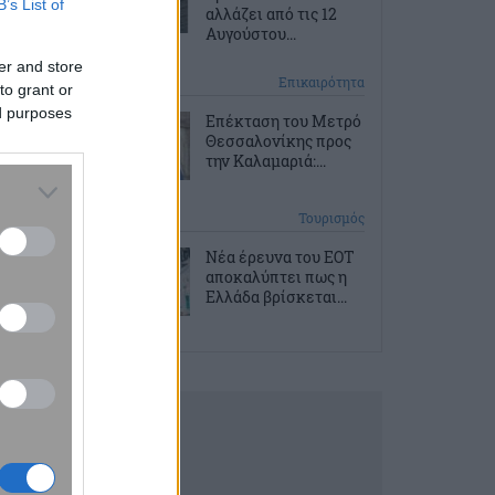
B’s List of
αλλάζει από τις 12
Αυγούστου...
er and store
2 ώρες πριν
Επικαιρότητα
to grant or
ed purposes
Επέκταση του Μετρό
Θεσσαλονίκης προς
την Καλαμαριά:...
2 ώρες πριν
Τουρισμός
Νέα έρευνα του ΕΟΤ
αποκαλύπτει πως η
Ελλάδα βρίσκεται...