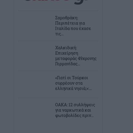
Σαμοθράκη:
Περιπέτεια για
Ιταλίδα που έχασε
τις...
Χαλκιδική:
Επιχείρηση
μεταφοράς 49χρονης
Γερμανίδας...
«Γιατί οι Τούρκοι
συρρέουν στα
ελληνικά νησιά;»:...
ΟΑΚΑ: 12 συλλήψεις
για ναρκωτικά και
φωτοβολίδες πριν...