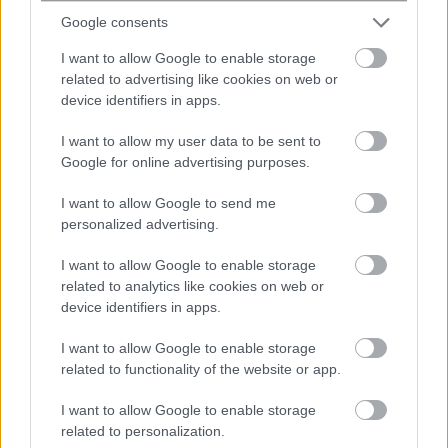
3812/2009 (Α΄ 234).
Google consents
Επιχειρήσεις στις οποίες έχουν
I want to allow Google to enable storage
επιβληθεί, μέσα σε χρονικό διάστημα δύο (2) ετών
related to advertising like cookies on web or
πριν από την ημερομηνία λήξης
device identifiers in apps.
της προθεσμίας υποβολής αίτησης
χρηματοδότησης: αα. τρεις (3) πράξεις επιβολής
I want to allow my user data to be sent to
Google for online advertising purposes.
προστίμου από τα αρμόδια ελεγκτικά όργανα του
Σώματος Επιθεώρησης Εργασίας
I want to allow Google to send me
(ΣΕΠΕ) για παραβάσεις της εργατικής νομοθεσίας
personalized advertising.
που χαρακτηρίζονται, σύμφωνα με
I want to allow Google to enable storage
την υπουργική απόφαση 60201/Δ7.1422/2019 (Β΄
related to analytics like cookies on web or
4997), όπως ισχύει – ως «υψηλής» ή
device identifiers in apps.
«πολύ υψηλής» σοβαρότητας, οι οποίες
προκύπτουν αθροιστικά από τρεις (3)
I want to allow Google to enable storage
related to functionality of the website or app.
διενεργηθέντες ελέγχους, ή ββ. δύο (2) πράξεις
επιβολής προστίμου από τα
I want to allow Google to enable storage
αρμόδια ελεγκτικά όργανα του ΣΕΠΕ ή του
related to personalization.