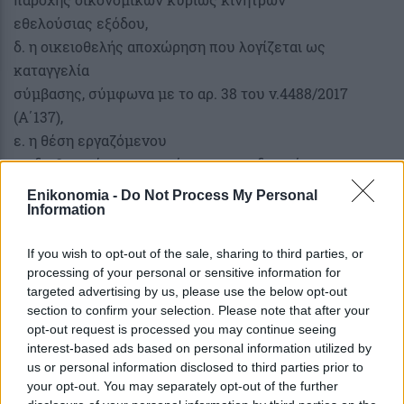
εθελούσιας εξόδου,
δ. η οικειοθελής αποχώρηση που λογίζεται ως
καταγγελία
σύμβασης, σύμφωνα με το αρ. 38 του ν.4488/2017
(Α΄137),
ε. η θέση εργαζόμενου
σε διαθεσιμότητα, στ. η άσκηση του δικαιώματος
επίσχεσης από την εργασία του
Enikonomia -
Do Not Process My Personal
άρθρου 325 του Α.Κ.. Σε αυτές τις περιπτώσεις, η
Information
επιχείρηση προκειμένου να
If you wish to opt-out of the sale, sharing to third parties, or
ενταχθεί στη δράση πρέπει να καλύψει τη μείωση έως
processing of your personal or sensitive information for
την ημερομηνία υποβολής της
targeted advertising by us, please use the below opt-out
αίτησης χρηματοδότησης στη δράση.
section to confirm your selection. Please note that after your
opt-out request is processed you may continue seeing
interest-based ads based on personal information utilized by
us or personal information disclosed to third parties prior to
Εάν η επιχείρηση έχει προβεί σε μείωση
your opt-out. You may separately opt-out of the further
προσωπικού κατά το χρονικό διάστημα που έπεται της