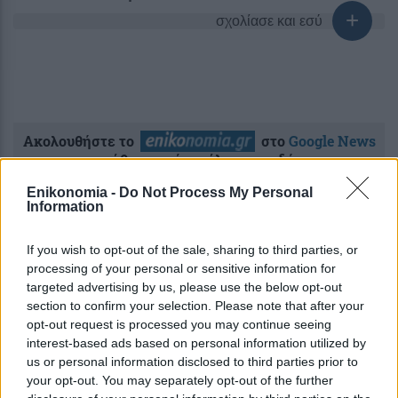
σχολίασε και εσύ
Ακολουθήστε το
στο
Google News
και μάθετε πρώτοι όλες τις ειδήσεις
Enikonomia -
Do Not Process My Personal
Δείτε όλες τις τελευταίες
Ειδήσεις
από την Ελλάδα
Information
και τον Κόσμο στο
If you wish to opt-out of the sale, sharing to third parties, or
processing of your personal or sensitive information for
targeted advertising by us, please use the below opt-out
section to confirm your selection. Please note that after your
opt-out request is processed you may continue seeing
Ροή
Οικονομία
Επιχειρήσεις
Επικαιρότητα
interest-based ads based on personal information utilized by
us or personal information disclosed to third parties prior to
your opt-out. You may separately opt-out of the further
9 ώρες πριν