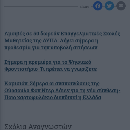
share
Αμοιβές σε 50 δωρεάν Επαγγελματικές Σχολές
Μαθητείας της ΔΥΠΑ: Λήγει σήμερα η
προθεσμία για την υποβολή αιτήσεων
Σήμερα η πρεμιέρα για το Ψηφιακό
Φροντιστήριο-Τι πρέπει να γνωρίζετε
Κομισιόν: Σήμερα οι ανακοινώσεις της
Ούρσουλα Φον Ντερ Λάιεν για τη νέα σύνθεση-
Ποιο χαρτοφυλάκιο διεκδικεί η Ελλάδα
Σχόλια Αναγνωστών