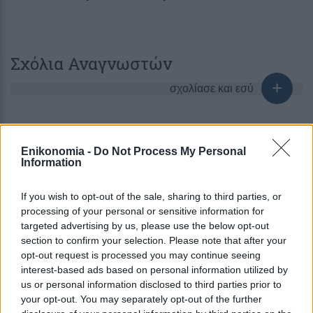
Σχόλια Αναγνωστών
σχολίασε και εσύ
Enikonomia -
Do Not Process My Personal
Information
Ακολουθήστε το
στο
Google News
και μάθετε πρώτοι όλες τις ειδήσεις
If you wish to opt-out of the sale, sharing to third parties, or
processing of your personal or sensitive information for
targeted advertising by us, please use the below opt-out
Δείτε όλες τις τελευταίες
Ειδήσεις
από την Ελλάδα
section to confirm your selection. Please note that after your
και τον Κόσμο στο
opt-out request is processed you may continue seeing
interest-based ads based on personal information utilized by
us or personal information disclosed to third parties prior to
your opt-out. You may separately opt-out of the further