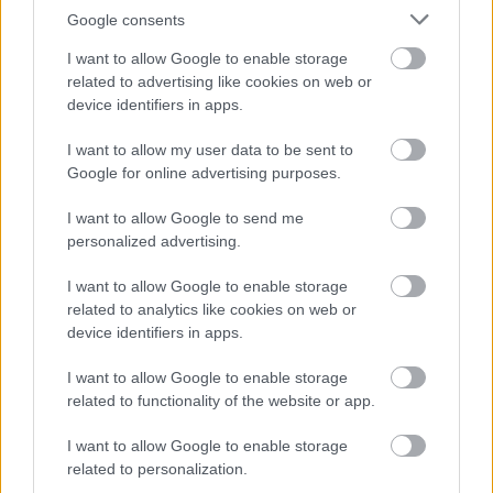
Google consents
Κρίσιμο κενό ασφαλείας σε Cursor,
I want to allow Google to enable storage
VS Code και Google Antigravity
related to advertising like cookies on web or
εξέθεσε 50 εκατ. προγραμματιστές
device identifiers in apps.
I want to allow my user data to be sent to
Google for online advertising purposes.
I want to allow Google to send me
personalized advertising.
I want to allow Google to enable storage
related to analytics like cookies on web or
device identifiers in apps.
Επίθεση στην αλυσίδα εφοδιασμού
I want to allow Google to enable storage
του npm: Παραβιάστηκε το δημοφιλές
related to functionality of the website or app.
πακέτο Keyv με 127 εκατ.
εβδομαδιαίες λήψεις
I want to allow Google to enable storage
related to personalization.