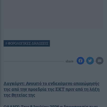
#
ΦΟΡΟΛΟΓΙΚΕΣ ΔΗΛΩΣΕΙΣ
share
Λαγκάρντ: Ανοιχτό το ενδεχόμενο αποχώρησής
της από την προεδρία της ΕΚΤ πριν από τη λήξη
της θητείας της
ΟΔΔΗΧ: Στις 8 Ιουλίου 2026 η δημοπρασία των