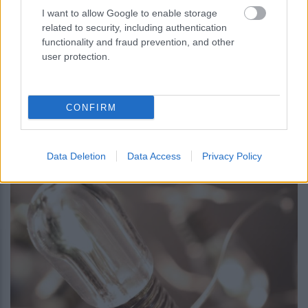
I want to allow Google to enable storage
related to security, including authentication
functionality and fraud prevention, and other
user protection.
περισσότερα
CONFIRM
07:44
||
My money
Data Deletion
Data Access
Privacy Policy