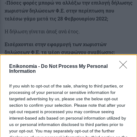
-Πόσες φορές μπορώ να αλλάξω την επιλογή δήλωσης
χωριστών δηλώσεων Φ.Ε. στην περίπτωση που
τελέσω γάμο μετά τις 28 Φεβρουαρίου 2022;
Η δήλωση γίνεται άπαξ ανά έτος.
Εισέρχονται στην εφαρμογή των χωριστών
δηλώσεων Φ.Ε. τα μέρη συμφώνου συμβίωσης;
Όχι, δεν εισέρχονται στην εφαρμογή των χωριστών
Enikonomia -
Do Not Process My Personal
Information
δηλώσεων καθόσον εκ του νόμου τους έχει δοθεί
εξαρχής η δυνατότητα για υποβολή κοινών ή χωριστών
If you wish to opt-out of the sale, sharing to third parties, or
δηλώσεων.
processing of your personal or sensitive information for
targeted advertising by us, please use the below opt-out
-Πρέπει και οι δύο σύζυγοι να διαθέτουν δικούς τους
section to confirm your selection. Please note that after your
κωδικούς πρόσβασης προκειμένου να υποβάλλουν
opt-out request is processed you may continue seeing
χωριστές δηλώσεις Φ.Ε.;
interest-based ads based on personal information utilized by
us or personal information disclosed to third parties prior to
Ναι, η σύζυγος που δεν έχει μέχρι τώρα κωδικούς
your opt-out. You may separately opt-out of the further