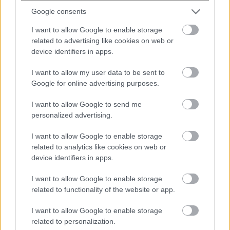
Google consents
I want to allow Google to enable storage
#
ΑΑΔΕ
#
ΔΗΛΩΣΕΙΣ
#
ΦΟΡΟΛΟΓΙΚΟ ΔΙΑΖΥΓΙΟ
related to advertising like cookies on web or
device identifiers in apps.
#
ΧΩΡΙΣΤΕΣ
I want to allow my user data to be sent to
Google for online advertising purposes.
share
I want to allow Google to send me
personalized advertising.
I want to allow Google to enable storage
Διασύνδεση των POS με τις ταμειακές μηχανές:
related to analytics like cookies on web or
Οι κρίσιμες ημερομηνίες για να αποφύγετε τα
device identifiers in apps.
πρόστιμα
I want to allow Google to enable storage
related to functionality of the website or app.
Φορολογικές υποχρεώσεις: Λήγει η προθεσμία
για ΕΝΦΙΑ και φόρο εισοδήματος
I want to allow Google to enable storage
related to personalization.