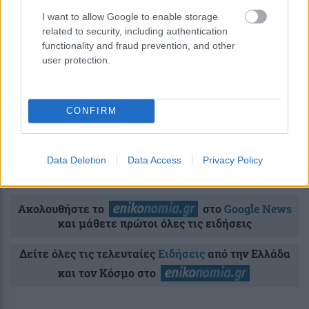
Συντάξεις Μαρτίου: Ολοκληρώνεται σήμερα η
I want to allow Google to enable storage
διαδικασία καταβολής τους- Ποια Ταμεία αφορά
related to security, including authentication
functionality and fraud prevention, and other
user protection.
Σχόλια Αναγνωστών
CONFIRM
σχολίασε και εσύ
Data Deletion
Data Access
Privacy Policy
Ακολουθήστε το
στο
Google News
και μάθετε πρώτοι όλες τις ειδήσεις
Δείτε όλες τις τελευταίες
Ειδήσεις
από την Ελλάδα
και τον Κόσμο στο