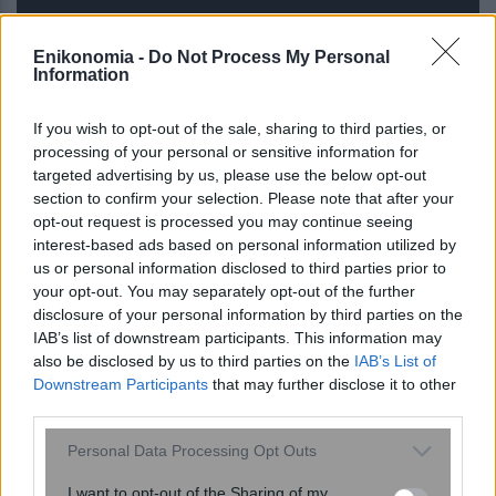
Enikonomia -
Do Not Process My Personal
Information
If you wish to opt-out of the sale, sharing to third parties, or
processing of your personal or sensitive information for
targeted advertising by us, please use the below opt-out
section to confirm your selection. Please note that after your
opt-out request is processed you may continue seeing
interest-based ads based on personal information utilized by
Ενίσχυση του ΕΚΑΒ και αναβάθμιση
us or personal information disclosed to third parties prior to
των δομών Υγείας σε Λαμία και
your opt-out. You may separately opt-out of the further
Καρδίτσα
disclosure of your personal information by third parties on the
IAB’s list of downstream participants. This information may
also be disclosed by us to third parties on the
IAB’s List of
Downstream Participants
that may further disclose it to other
third parties.
Please note that this website/app uses one or more Google
Personal Data Processing Opt Outs
services and may gather and store information including but
not limited to your visit or usage behaviour. You may click to
I want to opt-out of the Sharing of my