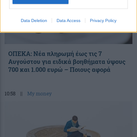
Data Deletion
Data Access
Privacy Policy
ΟΠΕΚΑ: Νέα πληρωμή έως τις 7
Αυγούστου για ειδικά βοηθήματα ύψους
700 και 1.000 ευρώ – Ποιους αφορά
10:58
||
My money