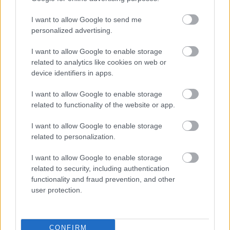
ρεαλιστικές κβαντικές
προσομοιώσεις – Τι κερδίζει η Φυσική
I want to allow Google to send me
;
personalized advertising.
I want to allow Google to enable storage
related to analytics like cookies on web or
device identifiers in apps.
I want to allow Google to enable storage
related to functionality of the website or app.
περισσότερα
I want to allow Google to enable storage
related to personalization.
I want to allow Google to enable storage
13:27
||
My money
related to security, including authentication
functionality and fraud prevention, and other
user protection.
CONFIRM