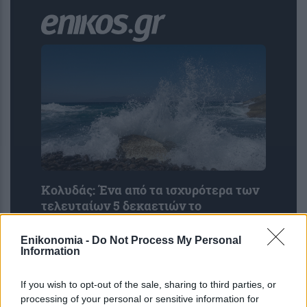
Κολυδάς: Ένα από τα ισχυρότερα των
τελευταίων 5 δεκαετιών το
«πολωμένο μελτέμι» στα τέλη Ιουλίου
– Άνω των 72 χλμ/ώρα οι ρι...
Enikonomia -
Do Not Process My Personal
Information
If you wish to opt-out of the sale, sharing to third parties, or
processing of your personal or sensitive information for