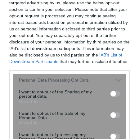
targeted advertising by us, please use the below opt-out
section to confirm your selection. Please note that after your
opt-out request is processed you may continue seeing
interest-based ads based on personal information utilized by
us or personal information disclosed to third parties prior to
your opt-out. You may separately opt-out of the further
disclosure of your personal information by third parties on the
Συγκινεί ο Λάμπρος Κωνσταντάρας
IAB’s list of downstream participants. This information may
για τον πατέρα του: «Όλες οι γιορτές
also be disclosed by us to third parties on the
IAB’s List of
χωρίς εσένα, είναι σαν να μην είναι
Downstream Participants
that may further disclose it to other
γιορτές»
third parties.
Please note that this website/app uses one or more Google
Personal Data Processing Opt Outs
services and may gather and store information including but
not limited to your visit or usage behaviour. You may click to
I want to opt-out of the Sharing of my
personal data.
grant or deny consent to Google and its third-party tags to
Opted In
use your data for below specified purposes in below Google
consent section.
I want to opt-out of the Sale of my
Personal Data.
Opted In
I want to opt-out of processing my
Personal Data for Targeted Advertising.