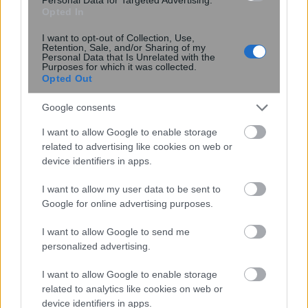
Opted In
I want to opt-out of Collection, Use,
Retention, Sale, and/or Sharing of my
Τσίχλα κατά του HPV: Νέα μελέτη
Personal Data that Is Unrelated with the
δείχνει μείωση του ιού έως 93% –
Purposes for which it was collected.
Opted Out
Ελπίδες για την πρόληψη του
καρκίνου του στόματος
Google consents
I want to allow Google to enable storage
related to advertising like cookies on web or
device identifiers in apps.
I want to allow my user data to be sent to
Google for online advertising purposes.
I want to allow Google to send me
personalized advertising.
Η πατατοσαλάτα θα γίνει απίστευτα
I want to allow Google to enable storage
νόστιμη αν προσθέσετε 1 απρόσμενο
related to analytics like cookies on web or
υλικό – Συνήθως το πετάμε
device identifiers in apps.