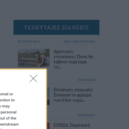
ΤΕΛΕΥΤΑΙΕΣ ΕΙΔΗΣΕΙΣ
19 λεπτά πριν
Αγροτική ανάπτυξη
Αγροτικές
ενισχύσεις: Ποιοι θα
λάβουν νωρίτερα
τις...
49 λεπτά πριν
Οικονομία
Ελληνικές εξαγωγές:
sonal or
Εσπασαν το φράγμα
των 5 δισ. ευρώ...
ection to
ou may
 personal
1 ώρα πριν
Οικονομία
out of the
 downstream
ΣΥΡΙΖΑ: Πυρά κατά