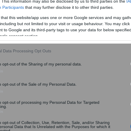
ενθυμίζει ότι σήμερα είναι η τελευταία ημέρα
. This information may also be disclosed by us to third parties on the
IA
Participants
that may further disclose it to other third parties.
ματος.
 that this website/app uses one or more Google services and may gath
including but not limited to your visit or usage behaviour. You may click 
 to Google and its third-party tags to use your data for below specifi
ogle consent section.
l Data Processing Opt Outs
o opt-out of the Sharing of my personal data.
In
o opt-out of the Sale of my Personal Data.
In
ου ιστοτόπου της ΑΑΔΕ,
www.aade.gr
.
to opt-out of processing my Personal Data for Targeted
ing.
ποιοδήποτε πρόβλημα, μπορείτε να καλέσετε στο
In
στο 2131621000.
o opt-out of Collection, Use, Retention, Sale, and/or Sharing
ersonal Data that Is Unrelated with the Purposes for which it
ή της δήλωσης επιβαρύνεται με χρηματικό πρόστιμο
lected.