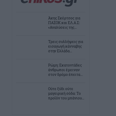
Άκης Σκέρτσος για
ΠΑΣΟΚ και ΕΛ.Α.Σ:
«Αναλύσεις της...
Τρεις συλλήψεις για
εισαγωγή κάνναβης
στην Ελλάδα...
Ρώμη: Εκατοντάδες
άνθρωποι έμειναν
στον δρόμο έπειτα...
Ούτε ξύδι ούτε
μαγειρική σόδα: Το
προϊόν του μπάνιου...