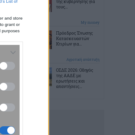
της κυβέρνησης για
B’s List of
τους...
er and store
2 ώρες πριν
My money
to grant or
ed purposes
Πρόεδρος Ένωσης
Κατασκευαστών
Κτιρίων για...
2 ώρες πριν
Αγροτική ανάπτυξη
ΟΣΔΕ 2026: Οδηγός
της ΑΑΔΕ με
ερωτήσεις και
απαντήσεις...