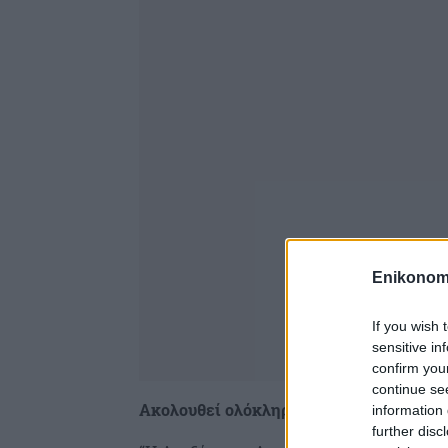
Enikonom
If you wish 
sensitive in
confirm you
continue se
Ακολουθεί ολόκληρη η ανακοίνωση της
information 
further disc