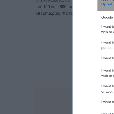
Opted 
από 100 έως 500 ευρώ, ανάλογα με την κ
υπερημερίας, για την εκπρόθεσμη πληρω
Google 
I want t
web or d
I want t
purpose
I want 
I want t
web or d
I want t
or app.
I want t
I want t