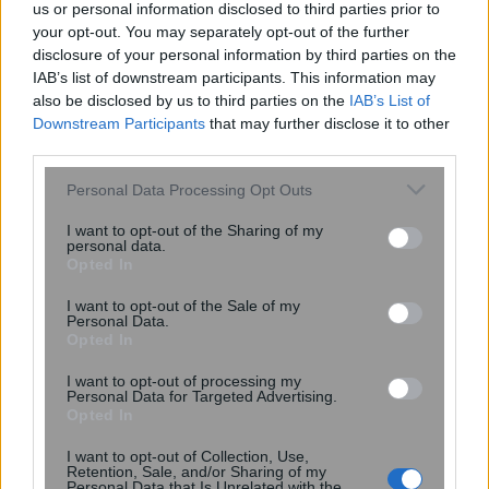
us or personal information disclosed to third parties prior to
your opt-out. You may separately opt-out of the further
disclosure of your personal information by third parties on the
IAB’s list of downstream participants. This information may
also be disclosed by us to third parties on the
IAB’s List of
Downstream Participants
that may further disclose it to other
third parties.
Please note that this website/app uses one or more Google
Personal Data Processing Opt Outs
services and may gather and store information including but
not limited to your visit or usage behaviour. You may click to
I want to opt-out of the Sharing of my
personal data.
grant or deny consent to Google and its third-party tags to
Opted In
use your data for below specified purposes in below Google
consent section.
I want to opt-out of the Sale of my
Personal Data.
Δυσκολεύεστε να παρκάρετε; Πότε
Opted In
μπορεί να είναι σύμπτωμα άνοιας –
Εμφανίζεται πριν την απώλεια
I want to opt-out of processing my
Personal Data for Targeted Advertising.
μνήμης
Opted In
I want to opt-out of Collection, Use,
Retention, Sale, and/or Sharing of my
Personal Data that Is Unrelated with the