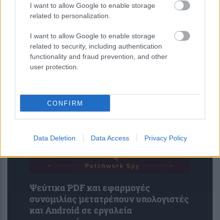
I want to allow Google to enable storage
related to personalization.
I want to allow Google to enable storage
Νέα τεχνική αποκαλύπτει με ακρίβεια
related to security, including authentication
νανομέτρου τη συμπεριφορά 2D
functionality and fraud prevention, and other
user protection.
υλικών
CONFIRM
Data Deletion
Data Access
Privacy Policy
Ψεύτικα PDF και εφαρμογές
συνομιλίας μετατρέπουν υπολογιστές
και Android σε εργαλεία