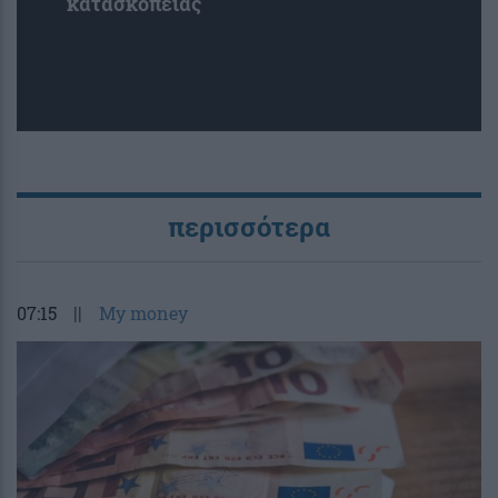
κατασκοπείας
περισσότερα
07:15
||
My money