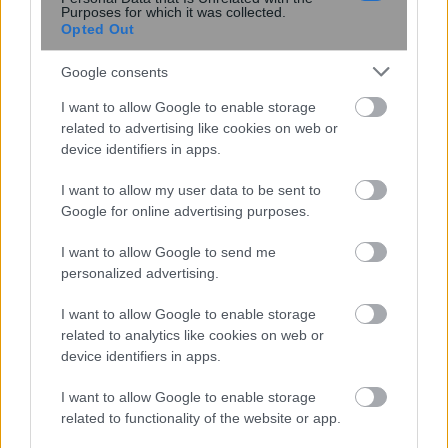
Purposes for which it was collected.
Opted Out
Google consents
I want to allow Google to enable storage
related to advertising like cookies on web or
device identifiers in apps.
Miranda Kerr: Η περίεργη διατροφή
που ακολουθεί το supermodel για να
I want to allow my user data to be sent to
διατηρείται πάντα αδύνατη: «Τρώω
Google for online advertising purposes.
ελάφι και βίσονα για ...
I want to allow Google to send me
personalized advertising.
I want to allow Google to enable storage
related to analytics like cookies on web or
device identifiers in apps.
I want to allow Google to enable storage
related to functionality of the website or app.