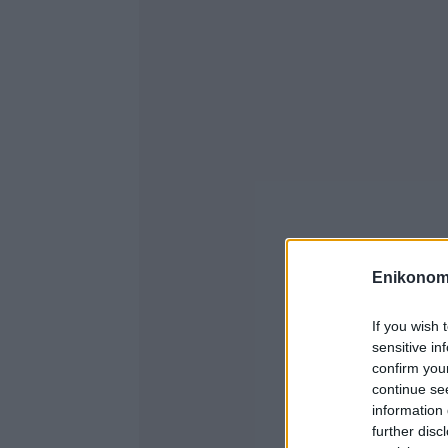
Enikonom
If you wish 
sensitive in
confirm you
continue se
information 
further disc