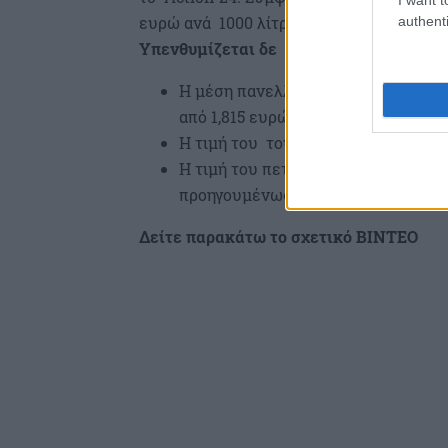
ευρώ ανά 1000 λίτρα καθημερινά κάτι πο
authenti
Υπενθυμίζεται δε πως τα τελευταία στο
Η μέση πανελλαδική τιμή της απλή
από 1,815 ευρώ το λίτρο που ήταν 
Η τιμή του του diesel κίνησης δια
Η τιμή του πετρελαίου θέρμανσης α
προηγουμένως.
Δείτε παρακάτω το σχετικό ΒΙΝΤΕΟ