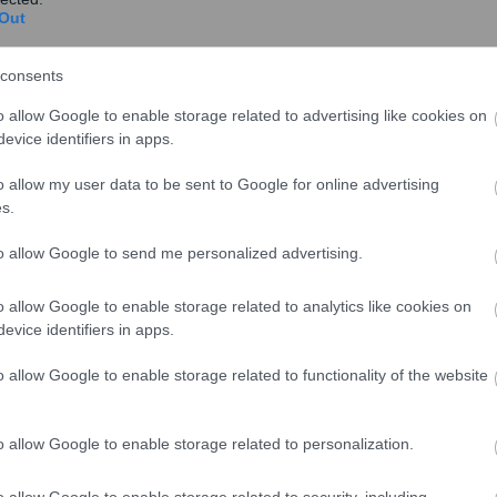
Out
consents
o allow Google to enable storage related to advertising like cookies on
evice identifiers in apps.
o allow my user data to be sent to Google for online advertising
πετρέλαιο έχουν αναγκαστεί να κάνουν 7000 μίλια
s.
 στη τσέπη μας τελικά. Και αυτή την επιβάρυνση την
η έχει αρχίσει να αυξάνεται η τιμή του καυσίμου και
to allow Google to send me personalized advertising.
όσο της αμόλυβδης βενζίνης όσο και του πετρελαίου
τιπρόεδρος της Ομοσπονδίας Πρατηριούχων,
Γιώργος
o allow Google to enable storage related to analytics like cookies on
evice identifiers in apps.
η: Πού βρίσκονται σήμερα οι τιμές τους
o allow Google to enable storage related to functionality of the website
του πετρελαίου θέρμανσης έχει φτάσει το 1,30 ευρώ το
o allow Google to enable storage related to personalization.
ται προς 1,65 ευρώ το λίτρο, όπως μετέδωσε πρόσφατα
άζ 24, οι τιμές του πετρελαίου αυξάνονται κατά 3 με 4
o allow Google to enable storage related to security, including