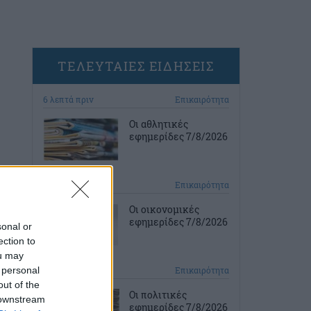
ΤΕΛΕΥΤΑΙΕΣ ΕΙΔΗΣΕΙΣ
6 λεπτά πριν
Επικαιρότητα
Οι αθλητικές
εφημερίδες 7/8/2026
31 λεπτά πριν
Επικαιρότητα
Οι οικονομικές
εφημερίδες 7/8/2026
sonal or
ection to
ou may
 personal
1 ώρα πριν
Επικαιρότητα
out of the
Οι πολιτικές
 downstream
εφημερίδες 7/8/2026