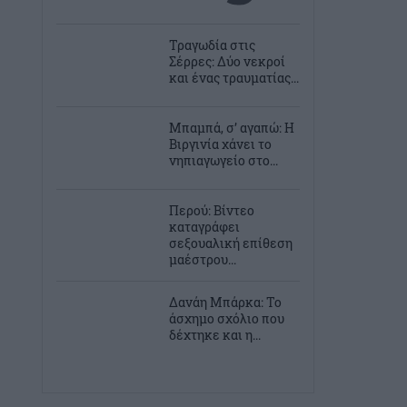
Τραγωδία στις
Σέρρες: Δύο νεκροί
και ένας τραυματίας...
Μπαμπά, σ’ αγαπώ: Η
Βιργινία χάνει το
νηπιαγωγείο στο...
Περού: Βίντεο
καταγράφει
σεξουαλική επίθεση
μαέστρου...
Δανάη Μπάρκα: Το
άσχημο σχόλιο που
δέχτηκε και η...