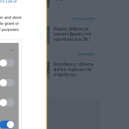
B’s List of
er and store
2 ώρες πριν
Επικαιρότητα
to grant or
Καιρός: Αίθριος με
ed purposes
τοπικές βροχές στα
ορεινά και έως 38...
2 ώρες πριν
Οικονομία
Επενδύσεις: «Ένεση»
4,4 δισ. ευρώ για την
στήριξη της...