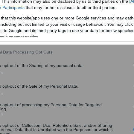
. This information may also be disclosed by us to third parties on the
IA
Participants
that may further disclose it to other third parties.
 that this website/app uses one or more Google services and may gath
including but not limited to your visit or usage behaviour. You may click 
 to Google and its third-party tags to use your data for below specifi
ιμές,
τότε δικαιούμαι να ανεβάσω την τιμή
» είπε η
ogle consent section.
κής, Μαρία Ζάγκα μιλώντας στο Action 24. «Eάν
θρά θάλασσα, τότε θα ανέβουν οι τιμές στα καύσιμα »
l Data Processing Opt Outs
o opt-out of the Sharing of my personal data.
 αναστατώσει και μας έχει προβληματίσει. Υπάρχει ήδη
In
αιμοι. Πιστεύω πως και οι εταιρείες και τα
το τι ανατιμήσεις θα κάνουν » είπε μεταξύ άλλων η κ.
o opt-out of the Sale of my Personal Data.
In
to opt-out of processing my Personal Data for Targeted
ing.
In
o opt-out of Collection, Use, Retention, Sale, and/or Sharing
ersonal Data that Is Unrelated with the Purposes for which it
lected.