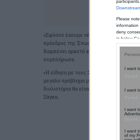
participants
Downstream 
Please note
information 
deny consent
«Εφόσον έχουμε νέα τιμολόγια με νέες τ
in below Go
πρόεδρος της Ένωσης βενζινοπωλών Αττι
διαρκέσει αρκετό καιρό η κρίση στην Ερυ
Persona
συμπλήρωσε.
I want t
«H είδηση με τους Χούθι όλους μας έχει
Opted 
μεγάλο πρόβλημα μας .Είμαστε πολύ ψύχρ
διυλιστήρια θα είναι πολύ προσεκτικοί σ
I want t
Ζάγκα.
Opted 
I want 
Advertis
Opted 
I want t
of my P
was col