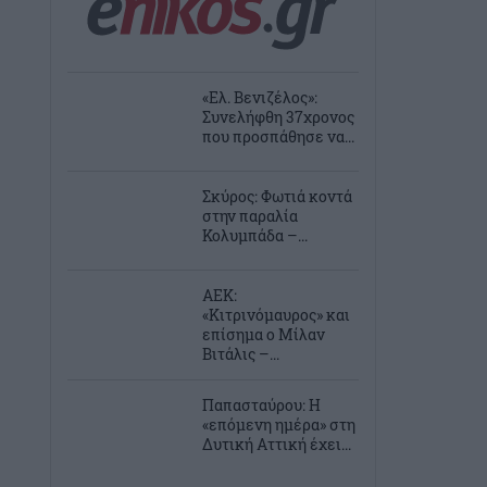
«Ελ. Βενιζέλος»:
Συνελήφθη 37χρονος
που προσπάθησε να...
Σκύρος: Φωτιά κοντά
στην παραλία
Κολυμπάδα –...
ΑΕΚ:
«Κιτρινόμαυρος» και
επίσημα ο Μίλαν
Βιτάλις –...
Παπασταύρου: Η
«επόμενη ημέρα» στη
Δυτική Αττική έχει...