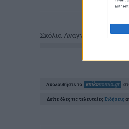
authenti
Σχόλια Αναγνωστών
Ακολουθήστε το
στ
Δείτε όλες τις τελευταίες
Ειδήσεις
απ