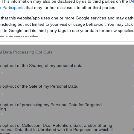
. This information may also be disclosed by us to third parties on the
IA
Participants
that may further disclose it to other third parties.
ρωμή του ΚΕΑ θα πραγματοποιηθεί με πίστωση εξ
 that this website/app uses one or more Google services and may gath
ληρωμένη κάρτα αγορών, στις περιπτώσεις που το
including but not limited to your visit or usage behaviour. You may click 
με ή υπερβαίνει τα 100 ευρώ ανά μήνα.
 to Google and its third-party tags to use your data for below specifi
ogle consent section.
καιούχου μπορεί να χρησιμοποιηθεί χωρίς κανένα
μπεριλαμβανομένων των ηλεκτρονικών αγορών.
l Data Processing Opt Outs
o opt-out of the Sharing of my personal data.
In
o opt-out of the Sale of my Personal Data.
In
to opt-out of processing my Personal Data for Targeted
ing.
In
o opt-out of Collection, Use, Retention, Sale, and/or Sharing
ersonal Data that Is Unrelated with the Purposes for which it
lected.