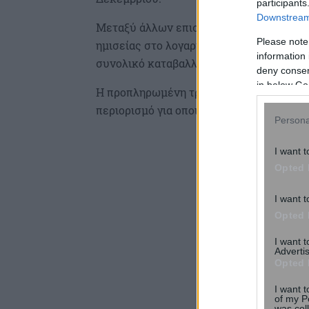
participants
Downstream 
Μεταξύ άλλων επισημαίνεται πως η πλη
Please note
ημισείας στο λογαριασμό και στην προπ
information 
συνολικό καταβαλλόμενο ποσό είναι ίσο 
deny consent
in below Go
Η προπληρωμένη τραπεζική κάρτα του δι
περιορισμό για οποιαδήποτε αγορά, συ
Persona
I want t
Opted 
I want t
Opted 
I want 
Advertis
Opted 
I want t
of my P
was col