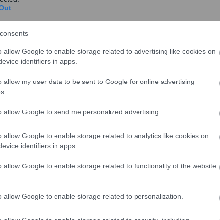
Out
 πλατφόρμα του ΚΕΑ θα παραμένει ανοιχτή ώστε οι
ι να υποβάλλουν τις αιτήσεις τους ανά πάσα στιγμή.
consents
o allow Google to enable storage related to advertising like cookies on
evice identifiers in apps.
o allow my user data to be sent to Google for online advertising
s.
to allow Google to send me personalized advertising.
o allow Google to enable storage related to analytics like cookies on
evice identifiers in apps.
o allow Google to enable storage related to functionality of the website
o allow Google to enable storage related to personalization.
ΓΓΥΗΣ
#
ΠΛΗΡΩΜΗ
o allow Google to enable storage related to security, including