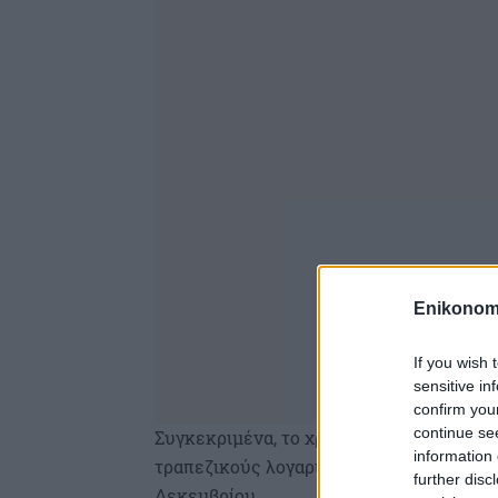
Enikonom
If you wish 
sensitive in
confirm you
continue se
Συγκεκριμένα, το χρηματικό ποσό του ΚΕ
information 
τραπεζικούς λογαριασμούς των δικαιούχω
further disc
Δεκεμβρίου.