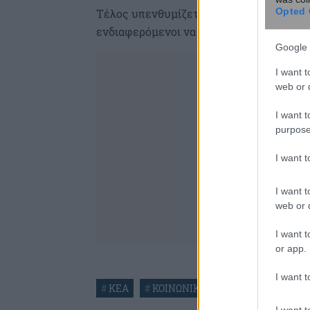
Opted 
Τέλος υπενθυμίζεται ότι η ηλεκτρονική
ενδιαφερόμενοι να την επισκέπτονται κα
Google 
I want t
web or d
I want t
purpose
I want 
I want t
web or d
I want t
or app.
I want t
#
ΚΕΑ
#
ΚΟΙΝΩΝΙΚΟ ΕΙΣΟΔΗΜΑ ΑΛΛΗΛΕ
I want t