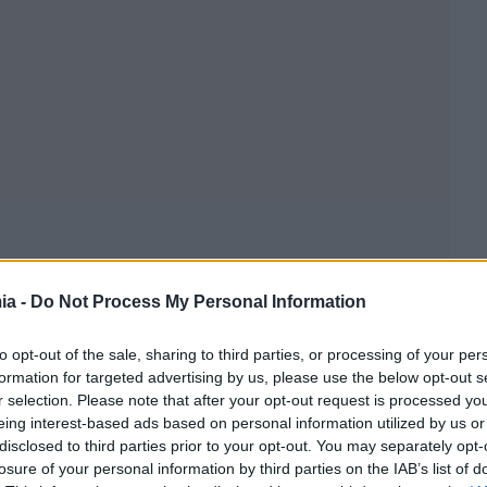
ia -
Do Not Process My Personal Information
to opt-out of the sale, sharing to third parties, or processing of your per
formation for targeted advertising by us, please use the below opt-out s
r selection. Please note that after your opt-out request is processed y
eing interest-based ads based on personal information utilized by us or
Α θα καταβληθεί την Τρίτη, 28 Ιανουαρίου στους
disclosed to third parties prior to your opt-out. You may separately opt-
ν των οποίων οι αιτήσεις εγκρίθηκαν έως τις 31
losure of your personal information by third parties on the IAB’s list of