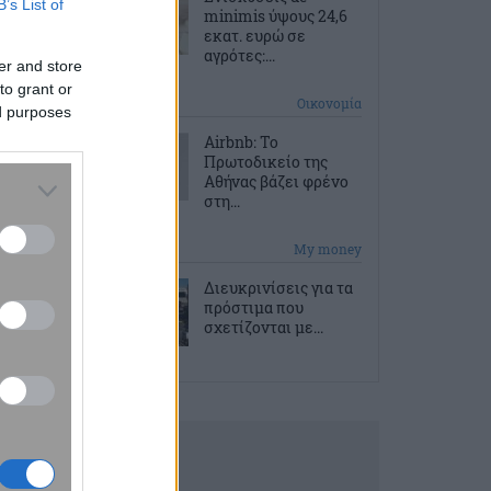
B’s List of
minimis ύψους 24,6
εκατ. ευρώ σε
αγρότες:...
er and store
to grant or
2 ώρες πριν
Οικονομία
ed purposes
Airbnb: Το
Πρωτοδικείο της
Αθήνας βάζει φρένο
στη...
2 ώρες πριν
My money
Διευκρινίσεις για τα
πρόστιμα που
σχετίζονται με...