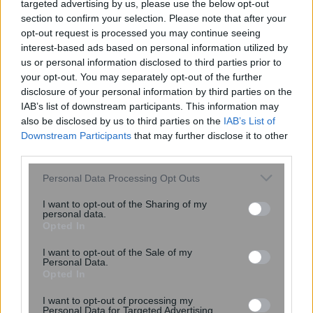
επένδυση στην υγεία του παιδιού – Τα
targeted advertising by us, please use the below opt-out
οφέλη που διαρκούν μια ζωή
section to confirm your selection. Please note that after your
opt-out request is processed you may continue seeing
interest-based ads based on personal information utilized by
us or personal information disclosed to third parties prior to
your opt-out. You may separately opt-out of the further
disclosure of your personal information by third parties on the
IAB’s list of downstream participants. This information may
also be disclosed by us to third parties on the
IAB’s List of
Downstream Participants
that may further disclose it to other
third parties.
Please note that this website/app uses one or more Google
Personal Data Processing Opt Outs
services and may gather and store information including but
not limited to your visit or usage behaviour. You may click to
I want to opt-out of the Sharing of my
personal data.
grant or deny consent to Google and its third-party tags to
Opted In
use your data for below specified purposes in below Google
Επίθεση στην αλυσίδα εφοδιασμού
consent section.
του npm: Παραβιάστηκε το δημοφιλές
I want to opt-out of the Sale of my
Personal Data.
πακέτο Keyv με 127 εκατ.
Opted In
εβδομαδιαίες λήψεις
I want to opt-out of processing my
Personal Data for Targeted Advertising.