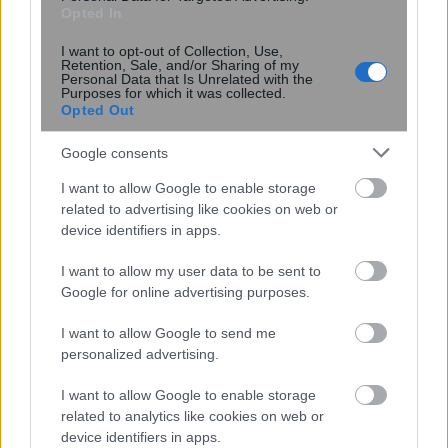
Opted In
I want to opt-out of Collection, Use,
Retention, Sale, and/or Sharing of my
Personal Data that Is Unrelated with the
Purposes for which it was collected.
Opted Out
Google consents
I want to allow Google to enable storage
Κουίζ: Πόσο καλά θυμάσαι την
related to advertising like cookies on web or
ελληνική μυθολογία; Μπορείς να
device identifiers in apps.
απαντήσεις σωστά και στις 3
ερωτήσεις;
I want to allow my user data to be sent to
Google for online advertising purposes.
I want to allow Google to send me
personalized advertising.
I want to allow Google to enable storage
related to analytics like cookies on web or
device identifiers in apps.