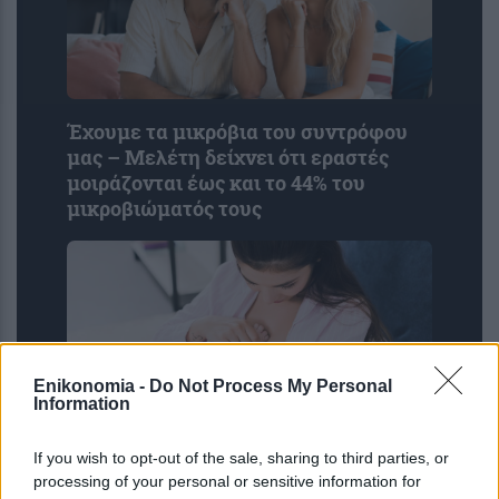
Έχουμε τα μικρόβια του συντρόφου
μας – Μελέτη δείχνει ότι εραστές
μοιράζονται έως και το 44% του
μικροβιώματός τους
Enikonomia -
Do Not Process My Personal
Information
If you wish to opt-out of the sale, sharing to third parties, or
Μητρικός θηλασμός: Η πρώτη
processing of your personal or sensitive information for