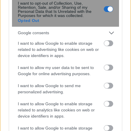
I want to opt-out of Collection, Use,
Retention, Sale, and/or Sharing of my
Personal Data that Is Unrelated with the
Purposes for which it was collected.
Opted Out
Google consents
I want to allow Google to enable storage
related to advertising like cookies on web or
device identifiers in apps.
Δύο στρώσεις βορίου μπορεί να
καταρρίψουν το ρεκόρ
I want to allow my user data to be sent to
υπεραγωγιμότητας
Google for online advertising purposes.
I want to allow Google to send me
personalized advertising.
I want to allow Google to enable storage
related to analytics like cookies on web or
device identifiers in apps.
I want to allow Google to enable storage