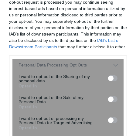
Ο αριθμός των παιδιών που έχετε
opt-out request is processed you may continue seeing
μπορεί να δείξει πόσο θα ζήσετε –
interest-based ads based on personal information utilized by
Πόσα παιδιά φέρνουν μακροζωία
us or personal information disclosed to third parties prior to
your opt-out. You may separately opt-out of the further
disclosure of your personal information by third parties on the
IAB’s list of downstream participants. This information may
also be disclosed by us to third parties on the
IAB’s List of
Downstream Participants
that may further disclose it to other
third parties.
Please note that this website/app uses one or more Google
Personal Data Processing Opt Outs
services and may gather and store information including but
not limited to your visit or usage behaviour. You may click to
I want to opt-out of the Sharing of my
personal data.
grant or deny consent to Google and its third-party tags to
Opted In
Ενέσεις αδυνατίσματος: Προκαλούν
use your data for below specified purposes in below Google
τα GLP-1 τριχόπτωση; Μελέτη δείχνει
consent section.
I want to opt-out of the Sale of my
πώς επηρεάζει τα μαλλιά
Personal Data.
Opted In
I want to opt-out of processing my
Personal Data for Targeted Advertising.
Opted In