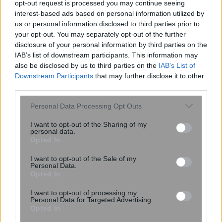
opt-out request is processed you may continue seeing
interest-based ads based on personal information utilized by
us or personal information disclosed to third parties prior to
your opt-out. You may separately opt-out of the further
disclosure of your personal information by third parties on the
IAB’s list of downstream participants. This information may
also be disclosed by us to third parties on the
IAB’s List of
ΔΕΔΔΗΕ: Διακοπές ρεύματος σήμερα
Downstream Participants
that may further disclose it to other
(6/8) στην Αθήνα και σε 10 περιοχές
third parties.
της Αττικής
Please note that this website/app uses one or more Google
Personal Data Processing Opt Outs
services and may gather and store information including but
not limited to your visit or usage behaviour. You may click to
I want to opt-out of the Sharing of my
personal data.
grant or deny consent to Google and its third-party tags to
Opted In
use your data for below specified purposes in below Google
consent section.
I want to opt-out of the Sale of my
Personal Data.
Opted In
I want to opt-out of processing my
Personal Data for Targeted Advertising.
Opted In