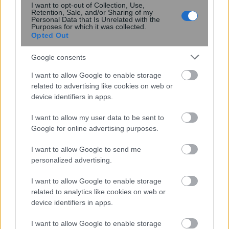
I want to opt-out of Collection, Use,
Retention, Sale, and/or Sharing of my
Personal Data that Is Unrelated with the
Purposes for which it was collected.
Ποιος από τους 4 είναι φάντασμα;
Opted Out
Μόνο το 1% περνά αυτό το τεστ IQ σε 5
δευτερόλεπτα!
Google consents
I want to allow Google to enable storage
related to advertising like cookies on web or
device identifiers in apps.
I want to allow my user data to be sent to
Google for online advertising purposes.
I want to allow Google to send me
personalized advertising.
Το σολάριουμ είναι πάλι στη μόδα –
I want to allow Google to enable storage
Ειδικοί αποκαλύπτουν τι μπορεί να
related to analytics like cookies on web or
κάνει στο δέρμα μας
device identifiers in apps.
I want to allow Google to enable storage