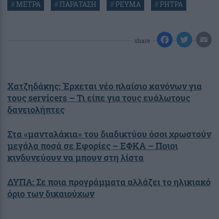
#
ΜΕΤΡΑ
#
ΠΑΡΑΤΑΣΗ
#
ΡΕΥΜΑ
#
ΡΗΤΡΑ
share
Χατζηδάκης: Έρχεται νέο πλαίσιο κανόνων για
τους servicers – Τι είπε για τους ευάλωτους
δανειολήπτες
Στα «μανταλάκια» του διαδικτύου όσοι χρωστούν
μεγάλα ποσά σε Εφορίες – ΕΦΚΑ – Ποιοι
κινδυνεύουν να μπουν στη λίστα
ΔΥΠΑ: Σε ποια προγράμματα αλλάζει το ηλικιακό
όριο των δικαιούχων