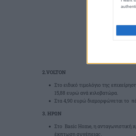
authenti
2.VOLTON
Στο ειδικό τιμολόγιο της επιχείρησ
15,88 ευρώ ανά κιλοβατώρα.
Στα 4,90 ευρώ διαμορφώνεται το πά
3. ΗΡΩΝ
Στο Basic Home, η ανταγωνιστική χ
έκπτωση συνέπειας.