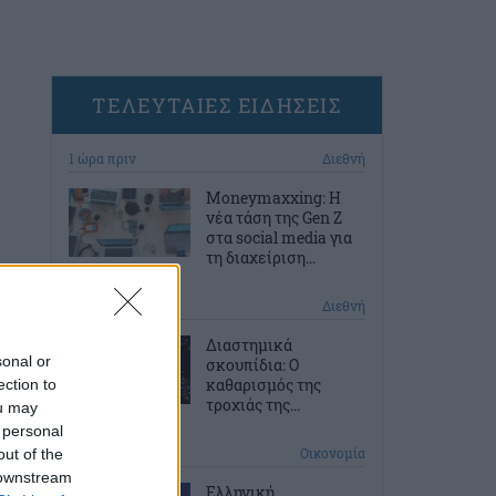
ΤΕΛΕΥΤΑΙΕΣ ΕΙΔΗΣΕΙΣ
1 ώρα πριν
Διεθνή
Moneymaxxing: Η
νέα τάση της Gen Z
στα social media για
τη διαχείριση...
2 ώρες πριν
Διεθνή
Διαστημικά
sonal or
σκουπίδια: Ο
καθαρισμός της
ection to
τροχιάς της...
ou may
 personal
3 ώρες πριν
Οικονομία
out of the
 downstream
Ελληνική