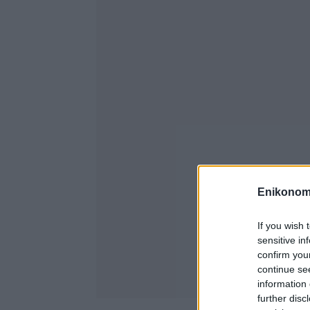
Enikonom
If you wish 
sensitive in
confirm you
continue se
information 
further disc