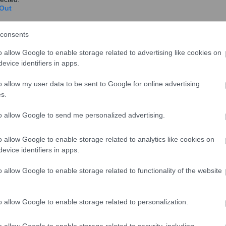
Out
consents
o allow Google to enable storage related to advertising like cookies on
evice identifiers in apps.
o allow my user data to be sent to Google for online advertising
α κατανάλωση
έως 500 κιλοβατώρες το μήνα
s.
 κιλοβατώρα έναντι 11,898 τον Ιούνιο.
to allow Google to send me personalized advertising.
τερη κατανάλωση (
πάνω από 500 κιλοβατώρες το μήνα
)
πό 12,642 και για το νυχτερινό 11,418 σεντς ανά
o allow Google to enable storage related to analytics like cookies on
evice identifiers in apps.
ο της ΔΕΗ παραμένει σε χαμηλότερα επίπεδα σε σχέση
o allow Google to enable storage related to functionality of the website
α 13,635 σεντς έως 500 κιλοβατώρες, 14,595 για
 το νυχτερινό.
o allow Google to enable storage related to personalization.
o allow Google to enable storage related to security, including