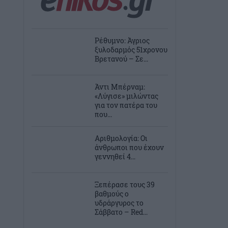
Ρέθυμνο: Άγριος
ξυλοδαρμός 51χρονου
Βρετανού – Σε...
Άντι Μπέρναμ:
«Λύγισε» μιλώντας
για τον πατέρα του
που...
Αριθμολογία: Οι
άνθρωποι που έχουν
γεννηθεί 4...
Ξεπέρασε τους 39
βαθμούς ο
υδράργυρος το
Σάββατο – Red...