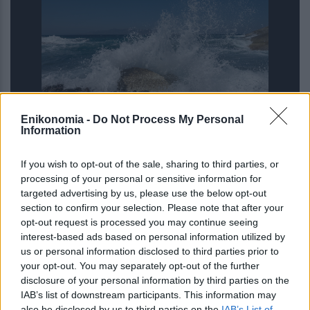
Enikonomia -
Do Not Process My Personal
Καιρός: Ενισχύεται το μελτέμι στο
Information
Αιγαίο από την Κυριακή – Έρχονται
40άρια και αυξημένος κίνδυνος
If you wish to opt-out of the sale, sharing to third parties, or
πυρκαγιών
processing of your personal or sensitive information for
targeted advertising by us, please use the below opt-out
section to confirm your selection. Please note that after your
opt-out request is processed you may continue seeing
interest-based ads based on personal information utilized by
us or personal information disclosed to third parties prior to
your opt-out. You may separately opt-out of the further
disclosure of your personal information by third parties on the
IAB’s list of downstream participants. This information may
also be disclosed by us to third parties on the
IAB’s List of