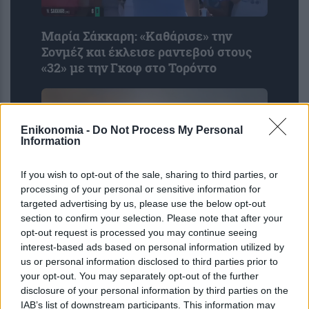
Μαρία Σάκκαρη: «Kαθάρισε» την
Σονμέζ και έκλεισε ραντεβού στους
«32» με την Γκοφ στο Τορόντο
Enikonomia -
Do Not Process My Personal
Information
If you wish to opt-out of the sale, sharing to third parties, or
processing of your personal or sensitive information for
targeted advertising by us, please use the below opt-out
section to confirm your selection. Please note that after your
opt-out request is processed you may continue seeing
Άρτα: Πυρκαγιά σε υποσταθμό της
interest-based ads based on personal information utilized by
ΔΕΗ – Ορατές από 30 χιλιόμετρα οι
us or personal information disclosed to third parties prior to
λάμψεις
your opt-out. You may separately opt-out of the further
disclosure of your personal information by third parties on the
IAB’s list of downstream participants. This information may