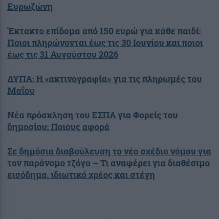
Ευρωζώνη
Έκτακτο επίδομα από 150 ευρώ για κάθε παιδί:
Ποιοι πληρώνονται έως τις 30 Ιουνίου και ποιοι
έως τις 31 Αυγούστου 2026
ΔΥΠΑ: Η «ακτινογραφία» για τις πληρωμές του
Μαΐου
Νέα πρόσκληση του ΕΣΠΑ για Φορείς του
δημοσίου: Ποιους αφορά
Σε δημόσια διαβούλευση το νέο σχέδιο νόμου για
τον παράνομο τζόγο – Τι αναφέρει για διαθέσιμο
εισόδημα, ιδιωτικό χρέος και στέγη