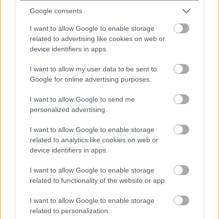
ολοσχερούς εξόφλησης το αξιόποινο εξαλείφεται, ενώ
Google consents
κατά τα λοιπά εφαρμόζεται η παρ. 5 του άρθρου 25 του
I want to allow Google to enable storage
ν. 1882/1990,
related to advertising like cookies on web or
device identifiers in apps.
γ) αναστέλλονται η λήψη αναγκαστικών μέτρων και η
συνέχιση της διαδικασίας αναγκαστικής εκτέλεσης επί
I want to allow my user data to be sent to
απαιτήσεων, κινητών και ακινήτων. Κατά το χρονικό
Google for online advertising purposes.
διάστημα ισχύος της ρύθμισης, οι κατασχέσεις που
I want to allow Google to send me
έχουν επιβληθεί εις χείρας τρίτων σε βάρος του
personalized advertising.
οφειλέτη δεν καταλαμβάνουν μελλοντικές απαιτήσεις
του οφειλέτη έναντι του τρίτου υπό την προϋπόθεση
I want to allow Google to enable storage
related to analytics like cookies on web or
ότι η κατάσχεση αφορά αποκλειστικά σε χρέη που
device identifiers in apps.
έχουν ρυθμιστεί κατά το παρόν και γνωστοποιείται η
απόφαση αποδέσμευσης των μελλοντικών απαιτήσεων
I want to allow Google to enable storage
στον τρίτο. Ποσά απαιτήσεων που γεννώνται μετά την
related to functionality of the website or app.
ως άνω γνωστοποίηση, αποδεσμεύονται και
I want to allow Google to enable storage
αποδίδονται κατά νόμο, ενώ ποσά απαιτήσεων που
related to personalization.
γεννήθηκαν πριν από αυτή αποδίδονται στο Δημόσιο. Σε