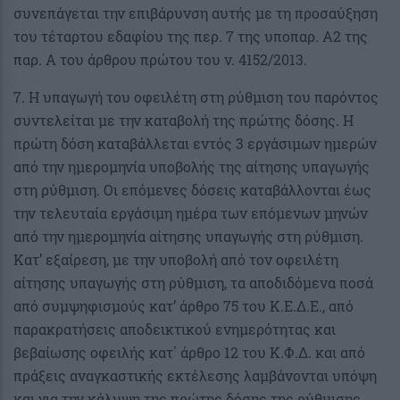
συνεπάγεται την επιβάρυνση αυτής με τη προσαύξηση
του τέταρτου εδαφίου της περ. 7 της υποπαρ. Α2 της
παρ. Α του άρθρου πρώτου του ν. 4152/2013.
7. Η υπαγωγή του οφειλέτη στη ρύθμιση του παρόντος
συντελείται με την καταβολή της πρώτης δόσης. Η
πρώτη δόση καταβάλλεται εντός 3 εργάσιμων ημερών
από την ημερομηνία υποβολής της αίτησης υπαγωγής
στη ρύθμιση. Οι επόμενες δόσεις καταβάλλονται έως
την τελευταία εργάσιμη ημέρα των επόμενων μηνών
από την ημερομηνία αίτησης υπαγωγής στη ρύθμιση.
Κατ’ εξαίρεση, με την υποβολή από τον οφειλέτη
αίτησης υπαγωγής στη ρύθμιση, τα αποδιδόμενα ποσά
από συμψηφισμούς κατ’ άρθρο 75 του Κ.Ε.Δ.Ε., από
παρακρατήσεις αποδεικτικού ενημερότητας και
βεβαίωσης οφειλής κατ΄ άρθρο 12 του Κ.Φ.Δ. και από
πράξεις αναγκαστικής εκτέλεσης λαμβάνονται υπόψη
και για την κάλυψη της πρώτης δόσης της ρύθμισης,