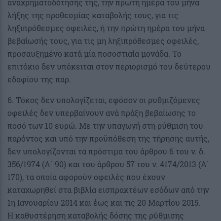
αναχρηματοδότησής της, την πρώτη ημέρα του μήνα
λήξης της προθεσμίας καταβολής τους, για τις
ληξιπρόθεσμες οφειλές, ή την πρώτη ημέρα του μήνα
βεβαίωσής τους, για τις μη ληξιπρόθεσμες οφειλές,
προσαυξημένο κατά μία ποσοστιαία μονάδα. Το
επιτόκιο δεν υπόκειται στον περιορισμό του δεύτερου
εδαφίου της παρ.
6. Τόκος δεν υπολογίζεται, εφόσον οι ρυθμιζόμενες
οφειλές δεν υπερβαίνουν ανά πράξη βεβαίωσης το
ποσό των 10 ευρώ. Με την υπαγωγή στη ρύθμιση του
παρόντος και υπό την προϋπόθεση της τήρησης αυτής,
δεν υπολογίζονται τα πρόστιμα του άρθρου 6 του ν. δ.
356/1974 (Α΄ 90) και του άρθρου 57 του ν. 4174/2013 (Α΄
170), τα οποία αφορούν οφειλές που έχουν
καταχωρηθεί στα βιβλία εισπρακτέων εσόδων από την
1η Ιανουαρίου 2014 και έως και τις 20 Μαρτίου 2015.
Η καθυστέρηση καταβολής δόσης της ρύθμισης