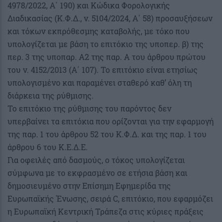
4978/2022, Α΄ 190) και Κώδικα Φορολογικής
Διαδικασίας (Κ.Φ.Δ., ν. 5104/2024, Α΄ 58) προσαυξήσεων
και τόκων εκπρόθεσμης καταβολής, με τόκο που
υπολογίζεται με βάση το επιτόκιο της υποπερ. β) της
περ. 3 της υποπαρ. Α2 της παρ. Α του άρθρου πρώτου
του ν. 4152/2013 (Α΄ 107). Το επιτόκιο είναι ετησίως
υπολογισμένο και παραμένει σταθερό καθ’ όλη τη
διάρκεια της ρύθμισης.
Το επιτόκιο της ρύθμισης του παρόντος δεν
υπερβαίνει τα επιτόκια που ορίζονται για την εφαρμογή
της παρ. 1 του άρθρου 52 του Κ.Φ.Δ. και της παρ. 1 του
άρθρου 6 του Κ.Ε.Δ.Ε.
Για οφειλές από δασμούς, ο τόκος υπολογίζεται
σύμφωνα με το εκφρασμένο σε ετήσια βάση και
δημοσιευμένο στην Επίσημη Εφημερίδα της
Ευρωπαϊκής Ένωσης, σειρά C, επιτόκιο, που εφαρμόζει
η Ευρωπαϊκή Κεντρική Τράπεζα στις κύριες πράξεις