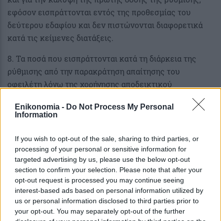
εφόσον εισπράττονται εντός της προθεσμίας του
δεύτερου εδαφίου και δεν πιστώνονται διαφορετικά
κατά τις κείμενες διατάξεις.
8. Τα ποσά που εισπράττονται κατά τη διάρκεια της
ρύθμισης από την παρακράτηση απαίτησης του
οφειλέτη λόγω της χορήγησης αποδεικτικού
ενημερότητας και βεβαίωσης οφειλής των παρ. 4 και 5
Enikonomia -
Do Not Process My Personal
του άρθρου 12 του Κ.Φ.Δ. ή κατόπιν συμψηφισμού του
Information
άρθρου 75 του Κ.Ε.Δ.Ε. ή μετά από αναγκαστικά μέτρα,
καλύπτουν δόση ή δόσεις της χορηγηθείσας ρύθμισης,
If you wish to opt-out of the sale, sharing to third parties, or
εφόσον δεν πιστώνονται διαφορετικά κατά τις
processing of your personal or sensitive information for
targeted advertising by us, please use the below opt-out
κείμενες διατάξεις.
section to confirm your selection. Please note that after your
opt-out request is processed you may continue seeing
9. Σε περίπτωση πρόωρης εξόφλησης του συνόλου του
interest-based ads based on personal information utilized by
υπολοίπου της ρυθμισμένης κατά το παρόν οφειλής με
us or personal information disclosed to third parties prior to
οποιονδήποτε τρόπο, ήτοι με καταβολή από τον
your opt-out. You may separately opt-out of the further
οφειλέτη, ή μέσω διοικητικών ή αναγκαστικών μέτρων