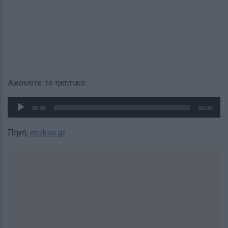
Ακούστε το ηχητικό:
Πρόγραμμα
00:00
00:00
Αναπαραγωγής
Ήχου
Πηγή:
enikos.gr