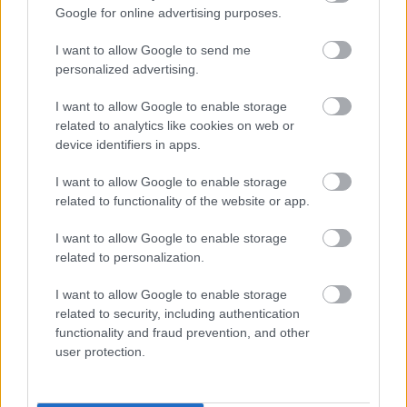
Google for online advertising purposes.
Κουίζ: Πόσο καλός είσαι στην
I want to allow Google to send me
ελληνική μυθολογία; Δοκίμασε τις
personalized advertising.
γνώσεις σου και κάνε το 3 στα 3
I want to allow Google to enable storage
related to analytics like cookies on web or
device identifiers in apps.
I want to allow Google to enable storage
related to functionality of the website or app.
I want to allow Google to enable storage
περισσότερα
related to personalization.
I want to allow Google to enable storage
related to security, including authentication
18:39
, 7 Αυγούστου 2026
||
My money
functionality and fraud prevention, and other
user protection.