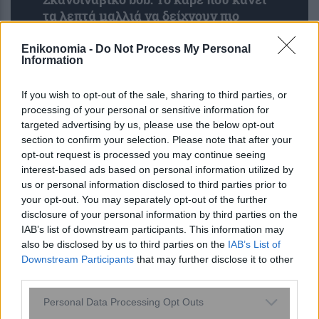
τα λεπτά μαλλιά να δείχνουν πιο
πλούσια – Το προτιμούν celebrities
Enikonomia -
Do Not Process My Personal
Information
If you wish to opt-out of the sale, sharing to third parties, or
processing of your personal or sensitive information for
targeted advertising by us, please use the below opt-out
section to confirm your selection. Please note that after your
opt-out request is processed you may continue seeing
interest-based ads based on personal information utilized by
us or personal information disclosed to third parties prior to
your opt-out. You may separately opt-out of the further
6 φράσεις που χρησιμοποιούν οι
disclosure of your personal information by third parties on the
ναρκισσιστές στους καβγάδες για να
IAB’s list of downstream participants. This information may
σας χειραγωγήσουν
also be disclosed by us to third parties on the
IAB’s List of
Downstream Participants
that may further disclose it to other
third parties.
Please note that this website/app uses one or more Google
Personal Data Processing Opt Outs
services and may gather and store information including but