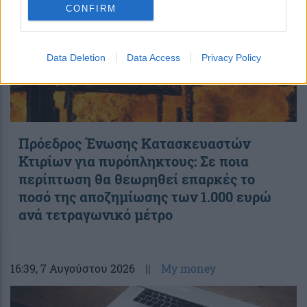
CONFIRM
Data Deletion
Data Access
Privacy Policy
Πρόεδρος Ένωσης Κατασκευαστών
Κτιρίων για πυρόπληκτους: Σε ποια
περίπτωση θα θεωρηθεί επαρκές το
ποσό της αποζημίωσης των 1.000 ευρώ
ανά τετραγωνικό μέτρο
16:39
, 7 Αυγούστου 2026
||
My money