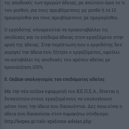
τις αποδοχές των ημερών άδειας, με ανώτατο όριο το ½
του μισθού, για τους αμειβόμενους με μισθό ή τα 13
ημερομίσθια για τους αμειβόμενους με ημερομίσθιο.
Ο εργοδότης υποχρεούται να προκαταβάλλει τις
αποδοχές και το επίδομα άδειας στον εργαζόμενο στην
αρχή της άδειας. Στην περίπτωση που ο εργοδότης δεν
χορηγεί την άδεια που ζήτησε ο εργαζόμενος, οφείλει
να καταβάλει τις αποδοχές του χρόνου αδείας με
προσαύξηση 100%.
5. Οnline υπολογισμός του επιδόματος αδείας
Με την νέα online εφαρμογή του ΚΕ.Π.Ε.Α., δίνεται η
δυνατότητα στους εργαζομένους να υπολογίσουν
μόνοι τους την άδεια που δικαιούνται. Δες ποια είναι η
άδεια που δικαιούσαι στον παρακάτω σύνδεσμο:
http://kepea.gr/calc-epidoma-adeias.php