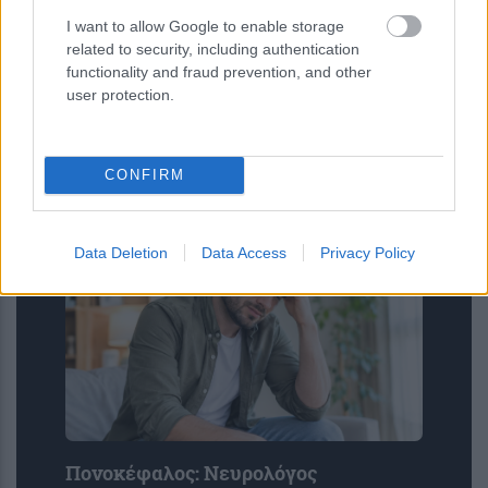
I want to allow Google to enable storage
related to security, including authentication
functionality and fraud prevention, and other
Αργία Δεκαπενταύγουστου: Πώς θα
user protection.
πληρωθούν όσοι εργαστούν –
Διευκρινίσεις από την ΓΣΕΕ
CONFIRM
Data Deletion
Data Access
Privacy Policy
Πονοκέφαλος: Νευρολόγος