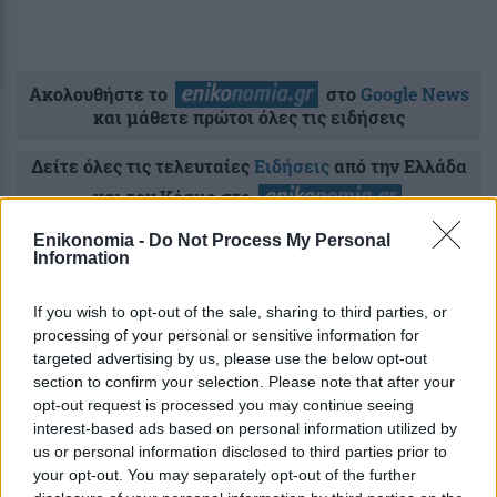
Ακολουθήστε το
στο
Google News
και μάθετε πρώτοι όλες τις ειδήσεις
Δείτε όλες τις τελευταίες
Ειδήσεις
από την Ελλάδα
και τον Κόσμο στο
Enikonomia -
Do Not Process My Personal
Information
If you wish to opt-out of the sale, sharing to third parties, or
Ροή
Οικονομία
Επιχειρήσεις
Επικαιρότητα
processing of your personal or sensitive information for
targeted advertising by us, please use the below opt-out
section to confirm your selection. Please note that after your
32 λεπτά πριν
opt-out request is processed you may continue seeing
Η Google αναδιοργανώνει την ηγεσία της
interest-based ads based on personal information utilized by
AI – Αυτά είναι τα νέα καθήκοντα του
us or personal information disclosed to third parties prior to
Ντέμη Χασάμπη
your opt-out. You may separately opt-out of the further