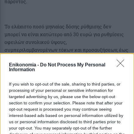
παρόντος.
Το ελάχιστο ποσό μηνιαίας δόσης ρύθμισης δεν
μπορεί να είναι κατώτερο από 30 ευρώ για ρυθμίσεις
οφειλών συνολικού ύψους,
συμπεριλαμβανομένων τόκων και προσαυξήσεων, έως
1.000 ευρώ ή κατώτερο από 50
Enikonomia -
Do Not Process My Personal
ευρώ για ρυθμίσεις οφειλών συνολικού ύψους,
Information
συμπεριλαμβανομένων τόκων και
προσαυξήσεων, άνω των 1.000 ευρώ. Σε περίπτωση
If you wish to opt-out of the sale, sharing to third parties, or
καθυστέρησης καταβολής δόσης,
processing of your personal or sensitive information for
επιβάλλεται μηνιαία προσαύξηση 5%.
targeted advertising by us, please use the below opt-out
section to confirm your selection. Please note that after your
opt-out request is processed you may continue seeing
interest-based ads based on personal information utilized by
us or personal information disclosed to third parties prior to
your opt-out. You may separately opt-out of the further