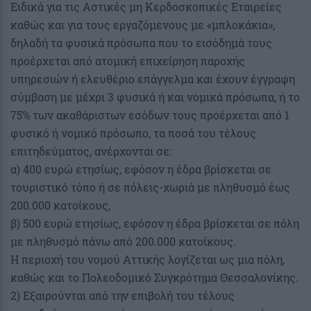
Ειδικά για τις Αστικές μη Κερδοσκοπικές Εταιρείες
καθώς και για τους εργαζόμενους με «μπλοκάκια»,
δηλαδή τα φυσικά πρόσωπα που το εισόδημά τους
προέρχεται από ατομική επιχείρηση παροχής
υπηρεσιών ή ελευθέριο επάγγελμα και έχουν έγγραφη
σύμβαση με μέχρι 3 φυσικά ή και νομικά πρόσωπα, ή το
75% των ακαθάριστων εσόδων τους προέρχεται από 1
φυσικό ή νομικό πρόσωπο, τα ποσά του τέλους
επιτηδεύματος, ανέρχονται σε:
α) 400 ευρώ ετησίως, εφόσον η έδρα βρίσκεται σε
τουριστικό τόπο ή σε πόλεις-χωριά με πληθυσμό έως
200.000 κατοίκους,
β) 500 ευρώ ετησίως, εφόσον η έδρα βρίσκεται σε πόλη
με πληθυσμό πάνω από 200.000 κατοίκους.
Η περιοχή του νομού Αττικής λογίζεται ως μια πόλη,
καθώς και το Πολεοδομικό Συγκρότημα Θεσσαλονίκης.
2) Εξαιρούνται από την επιβολή του τέλους