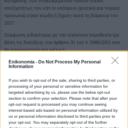
καταβολής των συγκεκριμένων ποσών ισχύει
ανεξαρτήτως του εάν οι υπόχρεοι (φυσικά και νομικά
πρόσωπα) είχαν κέρδη ή ζημιές κατά τη διάρκεια του
2017.
Σύμφωνα, ειδικότερα, με την ισχύουσα νομοθεσία (με
βάση τις διατάξεις του άρθρου 31 του ν. 3986/2011 που
θα εφαρμοστούν και φέτος):
1) Οι επιτηδευματίες και οι ασκούντες ελευθέριο
Enikonomia -
Do Not Process My Personal
επάγγελμα υποχρεούνται σε καταβολή ετήσιου τέλους
Information
επιτηδεύματος, το οποίο ανέρχεται σε:
α) 800 ευρώ ετησίως, για νομικά πρόσωπα που ασκούν
If you wish to opt-out of the sale, sharing to third parties, or
εμπορική επιχείρηση και έχουν την έδρα τους σε
processing of your personal or sensitive information for
targeted advertising by us, please use the below opt-out
τουριστικούς τόπους και σε πόλεις ή χωριά με
section to confirm your selection. Please note that after your
πληθυσμό έως 200.000 κατοίκους,
opt-out request is processed you may continue seeing
β) 1.000 ευρώ ετησίως, για νομικά πρόσωπα που
interest-based ads based on personal information utilized by
ασκούν εμπορική επιχείρηση και έχουν την έδρα τους
us or personal information disclosed to third parties prior to
your opt-out. You may separately opt-out of the further
σε πόλεις με πληθυσμό πάνω από 200.000 κατοίκους,