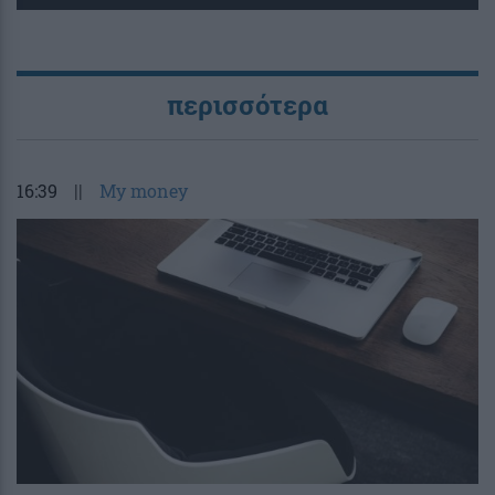
περισσότερα
16:39
||
My money