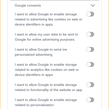
Η περιοχή του νομού Αττικής λογίζεται ως μια πόλη,
Google consents
καθώς και το Πολεοδομικό Συγκρότημα Θεσσαλονίκης.
2) Εξαιρούνται από την επιβολή του τέλους
I want to allow Google to enable storage
related to advertising like cookies on web or
επιτηδεύματος τα πρόσωπα που ασκούν ατομική
device identifiers in apps.
εμπορική επιχείρηση ή ελευθέριο επάγγελμα και
παρουσιάζουν αναπηρία ίση ή μεγαλύτερη του 80%.
I want to allow my user data to be sent to
3) Σε περίπτωση διακοπής της δραστηριότητας μέσα
Google for online advertising purposes.
στη χρήση, το τέλος επιτηδεύματος περιορίζεται
I want to allow Google to send me
ανάλογα με τους μήνες λειτουργίας της επιχείρησης ή
personalized advertising.
της άσκησης του επαγγέλματος. Χρονικό διάστημα
μεγαλύτερο των 15 ημερών λογίζεται ως μήνας.
I want to allow Google to enable storage
related to analytics like cookies on web or
4) Εξαιρούνται από τις υποχρεώσεις καταβολής του
device identifiers in apps.
τέλους, εκτός εάν πρόκειται για τουριστικούς τόπους,
οι εμπορικές επιχειρήσεις και ελεύθεροι
I want to allow Google to enable storage
επαγγελματίες που ασκούν τη δραστηριότητά τους σε
related to functionality of the website or app.
χωριά με πληθυσμό έως 500 κατοίκους και σε νησιά
I want to allow Google to enable storage
κάτω από 3.100 κατοίκους. Επίσης εξαιρούνται
related to personalization.
ατομικές εμπορικές επιχειρήσεις και η ατομική