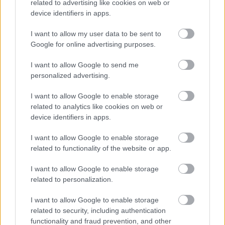
related to advertising like cookies on web or
device identifiers in apps.
18:39
, 7 Αυγούστου 2026
||
My money
I want to allow my user data to be sent to
Google for online advertising purposes.
I want to allow Google to send me
personalized advertising.
I want to allow Google to enable storage
related to analytics like cookies on web or
device identifiers in apps.
I want to allow Google to enable storage
related to functionality of the website or app.
I want to allow Google to enable storage
Πρόεδρος Ένωσης Κατασκευαστών
related to personalization.
Κτιρίων για πυρόπληκτους: Σε ποια
I want to allow Google to enable storage
περίπτωση θα θεωρηθεί επαρκές το
related to security, including authentication
ποσό της αποζημίωσης των 1.000 ευρώ
functionality and fraud prevention, and other