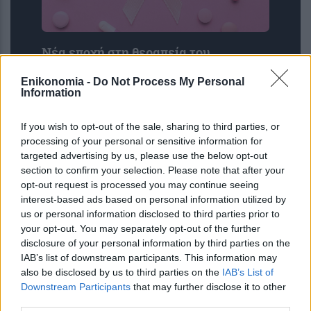
Νέα εποχή στη θεραπεία του
μεταστατικού τριπλά αρνητικού
Enikonomia -
Do Not Process My Personal
καρκίνου του μαστού
Information
If you wish to opt-out of the sale, sharing to third parties, or
processing of your personal or sensitive information for
targeted advertising by us, please use the below opt-out
section to confirm your selection. Please note that after your
opt-out request is processed you may continue seeing
interest-based ads based on personal information utilized by
us or personal information disclosed to third parties prior to
your opt-out. You may separately opt-out of the further
disclosure of your personal information by third parties on the
Φαγούρα στα αυτιά: Οι πιο κοινές
IAB’s list of downstream participants. This information may
αιτίες σε παιδιά και ενήλικες – Πότε
also be disclosed by us to third parties on the
IAB’s List of
να πάτε στον γιατρό
Downstream Participants
that may further disclose it to other
third parties.