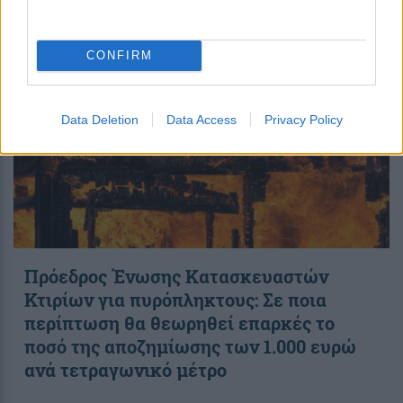
18:39
, 7 Αυγούστου 2026
||
My money
CONFIRM
Data Deletion
Data Access
Privacy Policy
Πρόεδρος Ένωσης Κατασκευαστών
Κτιρίων για πυρόπληκτους: Σε ποια
περίπτωση θα θεωρηθεί επαρκές το
ποσό της αποζημίωσης των 1.000 ευρώ
ανά τετραγωνικό μέτρο