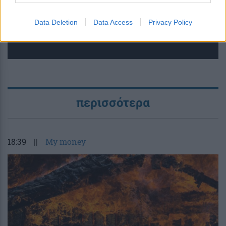
διάρκεια δοκιμής
Data Deletion
Data Access
Privacy Policy
περισσότερα
18:39
||
My money