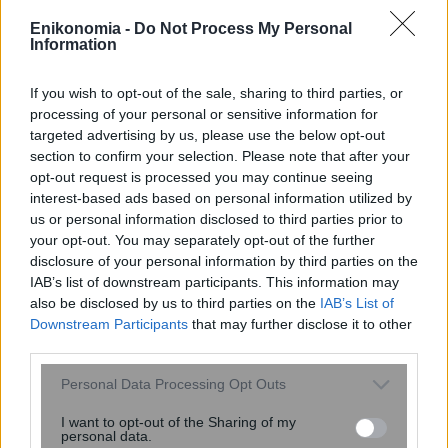
εκκένωση κατάληψης – Κοιμούνται
Enikonomia -
Do Not Process My Personal
σε σκηνές μέσα στον καύσωνα
Information
If you wish to opt-out of the sale, sharing to third parties, or
processing of your personal or sensitive information for
targeted advertising by us, please use the below opt-out
section to confirm your selection. Please note that after your
opt-out request is processed you may continue seeing
interest-based ads based on personal information utilized by
us or personal information disclosed to third parties prior to
your opt-out. You may separately opt-out of the further
disclosure of your personal information by third parties on the
IAB’s list of downstream participants. This information may
also be disclosed by us to third parties on the
IAB’s List of
Downstream Participants
that may further disclose it to other
Σας βομβαρδίζει ο σύντροφος σας με
third parties.
αγάπη; Πότε το love bombing δείχνει
Please note that this website/app uses one or more Google
Personal Data Processing Opt Outs
πρόβλημα
services and may gather and store information including but
not limited to your visit or usage behaviour. You may click to
I want to opt-out of the Sharing of my
personal data.
grant or deny consent to Google and its third-party tags to