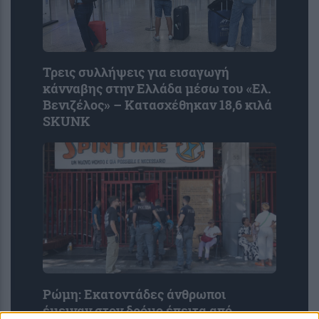
Τρεις συλλήψεις για εισαγωγή
κάνναβης στην Ελλάδα μέσω του «Ελ.
Βενιζέλος» – Κατασχέθηκαν 18,6 κιλά
SKUNK
Ρώμη: Εκατοντάδες άνθρωποι
έμειναν στον δρόμο έπειτα από