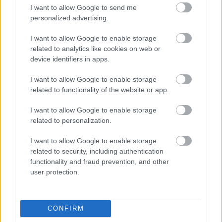
I want to allow Google to send me
personalized advertising.
I want to allow Google to enable storage
related to analytics like cookies on web or
Νέα μέθοδος μετατρέπει το PVC σε
device identifiers in apps.
λιπαντικό υψηλής απόδοσης
I want to allow Google to enable storage
related to functionality of the website or app.
I want to allow Google to enable storage
related to personalization.
I want to allow Google to enable storage
related to security, including authentication
functionality and fraud prevention, and other
user protection.
AI μοντέλο της Meta απέκτησε
πρόσβαση στο διαδίκτυο και
CONFIRM
εκμεταλλεύτηκε ευπάθεια κατά τη