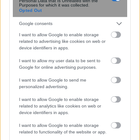
πραγματικά λειτουργεί στη σύσφιξη
Personal Data that Is Unrelated with the
Purposes for which it was collected.
μετά από μεγάλη απώλεια βάρους
Opted Out
Google consents
I want to allow Google to enable storage
related to advertising like cookies on web or
device identifiers in apps.
I want to allow my user data to be sent to
Google for online advertising purposes.
I want to allow Google to send me
Νέα εποχή στη θεραπεία του
personalized advertising.
μεταστατικού τριπλά αρνητικού
καρκίνου του μαστού
I want to allow Google to enable storage
related to analytics like cookies on web or
device identifiers in apps.
I want to allow Google to enable storage
related to functionality of the website or app.