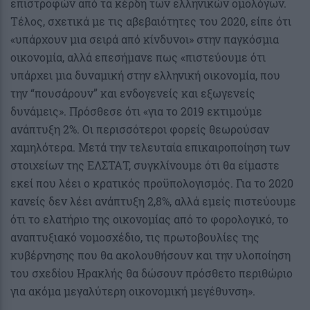
επιστροφών από τα κέρδη των ελληνικών ομολόγων.
Τέλος, σχετικά με τις αβεβαιότητες του 2020, είπε ότι
«υπάρχουν μια σειρά από κίνδυνοι» στην παγκόσμια
οικονομία, αλλά επεσήμανε πως «πιστεύουμε ότι
υπάρχει μια δυναμική στην ελληνική οικονομία, που
την “πουσάρουν” και ενδογενείς και εξωγενείς
δυνάμεις». Πρόσθεσε ότι «για το 2019 εκτιμούμε
ανάπτυξη 2%. Οι περισσότεροι φορείς θεωρούσαν
χαμηλότερα. Μετά την τελευταία επικαιροποίηση των
στοιχείων της ΕΛΣΤΑΤ, συγκλίνουμε ότι θα είμαστε
εκεί που λέει ο κρατικός προϋπολογισμός. Για το 2020
κανείς δεν λέει ανάπτυξη 2,8%, αλλά εμείς πιστεύουμε
ότι το ελατήριο της οικονομίας από το φορολογικό, το
αναπτυξιακό νομοσχέδιο, τις πρωτοβουλίες της
κυβέρνησης που θα ακολουθήσουν και την υλοποίηση
του σχεδίου Ηρακλής θα δώσουν πρόσθετο περιθώριο
για ακόμα μεγαλύτερη οικονομική μεγέθυνση».