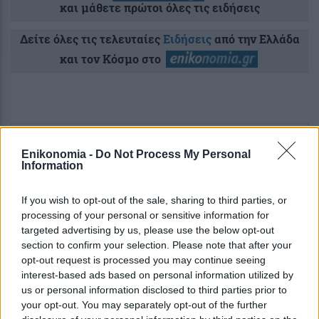
και μάθετε πρώτοι όλες τις ειδήσεις
Δείτε όλες τις τελευταίες
Ειδήσεις
από την Ελλάδα
και τον Κόσμο στο
Ροή
Οικονομία
Επιχειρήσεις
Επικαιρότητα
Enikonomia -
Do Not Process My Personal
Information
4 ώρες πριν
If you wish to opt-out of the sale, sharing to third parties, or
Δημόσιο: Πάνω από 30.000 προσλήψεις
processing of your personal or sensitive information for
στον σχεδιασμό για το 2027 – Οι
targeted advertising by us, please use the below opt-out
προτεραιότητες και η κατανομή των...
section to confirm your selection. Please note that after your
opt-out request is processed you may continue seeing
interest-based ads based on personal information utilized by
5 ώρες πριν
us or personal information disclosed to third parties prior to
Πληθωρισμός: Πού μειώθηκαν και πού
your opt-out. You may separately opt-out of the further
αυξήθηκαν οι τιμές τον Ιούλιο σε