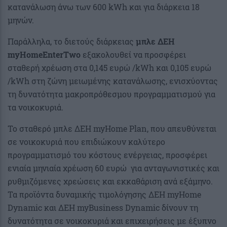
κατανάλωση άνω των 600 kWh και για διάρκεια 18
μηνών.
Παράλληλα, το διετούς διάρκειας
μπλε ΔΕΗ
myHomeEnterTwo
εξακολουθεί να προσφέρει
σταθερή χρέωση στα 0,145 ευρώ /kWh και 0,105 ευρώ
/kWh στη ζώνη μειωμένης κατανάλωσης, ενισχύοντας
τη δυνατότητα μακροπρόθεσμου προγραμματισμού για
τα νοικοκυριά.
Το σταθερό μπλε ΔΕΗ myHome Plan, που απευθύνεται
σε νοικοκυριά που επιδιώκουν καλύτερο
προγραμματισμό του κόστους ενέργειας, προσφέρει
ενιαία μηνιαία χρέωση 60 ευρώ για ανταγωνιστικές και
ρυθμιζόμενες χρεώσεις και εκκαθάριση ανά εξάμηνο.
Τα προϊόντα δυναμικής τιμολόγησης ΔΕΗ myHome
Dynamic και ΔΕΗ myBusiness Dynamic δίνουν τη
δυνατότητα σε νοικοκυριά και επιχειρήσεις με έξυπνο