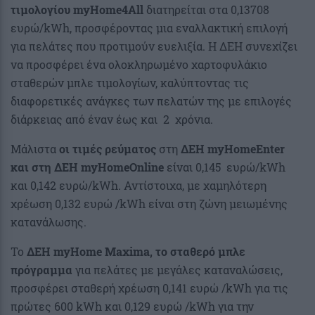
τιμολογίου myHome4All
διατηρείται στα 0,13708
ευρώ/kWh, προσφέροντας μια εναλλακτική επιλογή
για πελάτες που προτιμούν ευελιξία. Η ΔΕΗ συνεχίζει
να προσφέρει ένα ολοκληρωμένο χαρτοφυλάκιο
σταθερών μπλε τιμολογίων, καλύπτοντας τις
διαφορετικές ανάγκες των πελατών της με επιλογές
διάρκειας από έναν έως και 2 χρόνια.
Μάλιστα
οι τιμές ρεύματος
στη
ΔΕΗ myHomeEnter
και στη ΔΕΗ myHomeOnline
είναι 0,145 ευρώ/kWh
και 0,142 ευρώ/kWh. Αντίστοιχα, με χαμηλότερη
χρέωση 0,132 ευρώ /kWh είναι στη ζώνη μειωμένης
κατανάλωσης.
Το
ΔΕΗ myHome Maxima, το σταθερό μπλε
πρόγραμμα
για πελάτες με μεγάλες καταναλώσεις,
προσφέρει σταθερή χρέωση 0,141 ευρώ /kWh για τις
πρώτες 600 kWh και 0,129 ευρώ /kWh για την