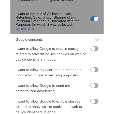
ικανότητα στα 70
Opted In
I want to opt-out of Collection, Use,
Retention, Sale, and/or Sharing of my
Personal Data that Is Unrelated with the
Purposes for which it was collected.
Opted Out
Google consents
I want to allow Google to enable storage
related to advertising like cookies on web or
device identifiers in apps.
I want to allow my user data to be sent to
Google for online advertising purposes.
Πλούτωνας: Η ατμόσφαιρά του
συρρικνώνεται καθώς απομακρύνεται
I want to allow Google to send me
από τον Ήλιο
personalized advertising.
I want to allow Google to enable storage
related to analytics like cookies on web or
device identifiers in apps.