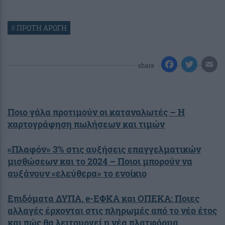
#
ΠΡΩΤΗ ΑΡΩΓΗ
share
Ποιο γάλα προτιμούν οι καταναλωτές – Η
χαρτογράφηση πωλήσεων και τιμών
«Πλαφόν» 3% στις αυξήσεις επαγγελματικών
μισθώσεων και το 2024 – Ποιοι μπορούν να
αυξάνουν «ελεύθερα» το ενοίκιο
Επιδόματα ΔΥΠΑ, e-ΕΦΚΑ και ΟΠΕΚΑ: Ποιες
αλλαγές έρχονται στις πληρωμές από το νέο έτος
και πώς θα λειτουργεί η νέα πλατφόρμα