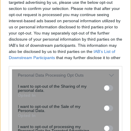
targeted advertising by us, please use the below opt-out
section to confirm your selection. Please note that after your
opt-out request is processed you may continue seeing
interest-based ads based on personal information utilized by
us or personal information disclosed to third parties prior to
ΙΣΑ: Αναστολή της υποχρεωτικής
your opt-out. You may separately opt-out of the further
disclosure of your personal information by third parties on the
καταχώρισης διαγνωστικών
IAB’s list of downstream participants. This information may
εξετάσεων στο Ψηφιακό Αποθετήριο
also be disclosed by us to third parties on the
IAB’s List of
Downstream Participants
that may further disclose it to other
third parties.
Please note that this website/app uses one or more Google
Personal Data Processing Opt Outs
services and may gather and store information including but
not limited to your visit or usage behaviour. You may click to
I want to opt-out of the Sharing of my
personal data.
grant or deny consent to Google and its third-party tags to
Opted In
use your data for below specified purposes in below Google
consent section.
I want to opt-out of the Sale of my
Personal Data.
Opted In
Σε ποια ηλικία ο εγκέφαλος είναι στα
καλύτερά του; Η απρόσμενη
I want to opt-out of processing my
Personal Data for Targeted Advertising.