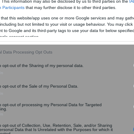
. This information may also be disclosed by us to third parties on the
IA
Participants
that may further disclose it to other third parties.
 πιστοποιούνται τα ευάλωτα νοικοκυριά τα οποία θα
 that this website/app uses one or more Google services and may gath
ους από τον πλειστηριασμό ώσπου να λειτουργήσει ο
including but not limited to your visit or usage behaviour. You may click 
 to Google and its third-party tags to use your data for below specifi
Ακινήτων.
ogle consent section.
 ενδιάμεσο πρόγραμμα προστασίας θα αποτελεί η
στόσο θα πρέπει να καταβάλουν τη δόση δανείου στην
l Data Processing Opt Outs
ρά του Δημοσίου η οποία θα διαμορφώνεται από 70
o opt-out of the Sharing of my personal data.
εια η επιδότηση αυτή θα καταλήγει στις τράπεζες.
In
o opt-out of the Sale of my Personal Data.
In
to opt-out of processing my Personal Data for Targeted
ing.
In
o opt-out of Collection, Use, Retention, Sale, and/or Sharing
ersonal Data that Is Unrelated with the Purposes for which it
lected.