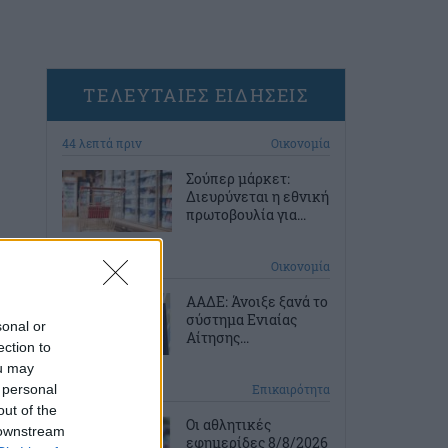
ΤΕΛΕΥΤΑΙΕΣ ΕΙΔΗΣΕΙΣ
44 λεπτά πριν
Οικονομία
Σούπερ μάρκετ:
Διευρύνεται η εθνική
πρωτοβουλία για...
1 ώρα πριν
Οικονομία
ΑΑΔΕ: Άνοιξε ξανά το
σύστημα Ενιαίας
sonal or
Αίτησης...
ection to
ou may
 personal
2 ώρες πριν
Επικαιρότητα
out of the
Οι αθλητικές
 downstream
εφημερίδες 8/8/2026