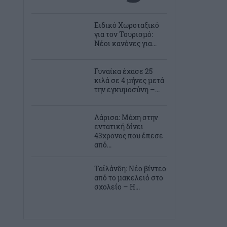
Ειδικό Χωροταξικό
για τον Τουρισμό:
Νέοι κανόνες για...
Γυναίκα έχασε 25
κιλά σε 4 μήνες μετά
την εγκυμοσύνη –...
Λάρισα: Μάχη στην
εντατική δίνει
43χρονος που έπεσε
από...
Ταϊλάνδη: Νέο βίντεο
από το μακελειό στο
σχολείο – Η...