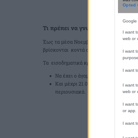
Opted 
Google 
Τι πρέπει να γνωρίζουν οι ευάλω
I want t
web or d
Έως τα μέσα Νοεμβρίου μπορούν να κάνο
βρίσκονται κοντά στη διαδικασία πλειστ
I want t
purpose
Τα εισοδηματικά κριτήρια για να χαρακτη
I want 
Να έχει ο άγαμος ετήσιο εισόδημα 
Και μέχρι 21.000 ευρώ ανεξαρτήτω
I want t
περιουσιακά.
web or d
I want t
or app.
I want t
I want t