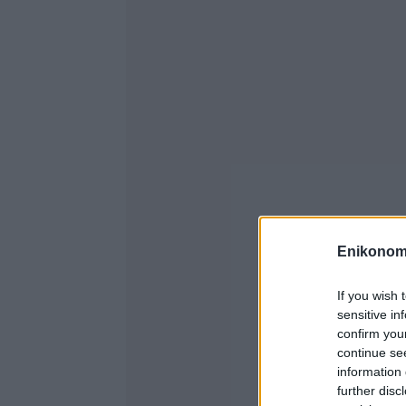
Enikonom
If you wish 
sensitive in
confirm you
continue se
information 
further disc