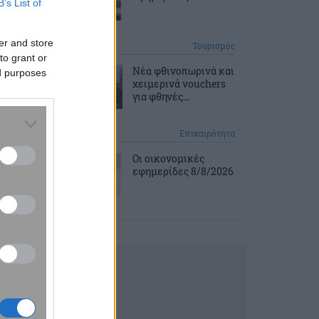
B’s List of
er and store
3 ώρες πριν
Τουρισμός
to grant or
Νέα φθινοπωρινά και
ed purposes
χειμερινά vouchers
για φθηνές...
3 ώρες πριν
Επικαιρότητα
Οι οικονομικές
εφημερίδες 8/8/2026