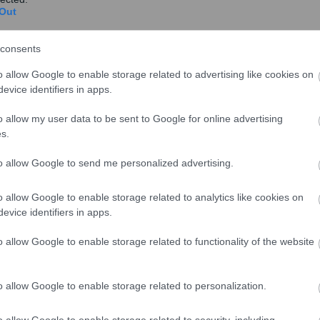
Out
consents
τοι
o allow Google to enable storage related to advertising like cookies on
evice identifiers in apps.
υν τις απαραίτητες ενέργειες οι ευάλωτοι που
ηριασμού.
o allow my user data to be sent to Google for online advertising
s.
ριστεί κανείς ευάλωτος είναι τα εξής:
to allow Google to send me personalized advertising.
έως 7.00 0 ευρώ
ς της σύνθεσης του νοικοκυριού καθώς και
o allow Google to enable storage related to analytics like cookies on
evice identifiers in apps.
o allow Google to enable storage related to functionality of the website
o allow Google to enable storage related to personalization.
o allow Google to enable storage related to security, including