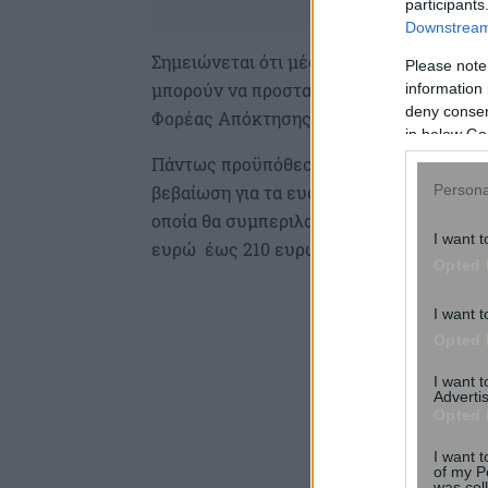
participants
Downstream 
Σημειώνεται ότι μέσω της πλατφόρμας θα
Please note
μπορούν να προστατεύσουν τα ακίνητά τ
information 
deny consent
Φορέας Απόκτησης και Επαναμίσθωσης 
in below Go
Πάντως προϋπόθεση για την υπαγωγή στο
βεβαίωση για τα ευάλωτα νοικοκυριά. Ω
Persona
οποία θα συμπεριλαμβάνεται η συνεισφο
I want t
ευρώ έως 210 ευρώ τον μήνα. Στην συνέχ
Opted 
I want t
Opted 
I want 
Advertis
Opted 
I want t
of my P
was col