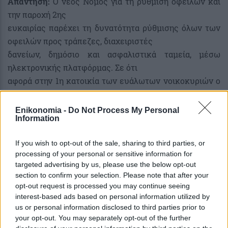
Απάντηση:
Ο νέος Νόμος για τη ρύθμιση οφειλών και
την παροχή 2ης
ευκαιρίας παρέχει τη δυνατότητα ρύθμισης όλων των
οφειλών προς τράπεζες, διαχειριστές
δανείων, δημόσιο και ασφαλιστικά ταμεία, μέσω
ηλεκτρονικής πλατφόρμας. Σε ότι
αφορά στην 1η κατοικία των ευάλωτων νοικοκυριών ο
Νόμος προβλέπει
Κρατική επιδότηση των δανείων 1ης κατοικίας για 5
Enikonomia -
Do Not Process My Personal
Information
έτη. Η διαδικασία
αυτή ενεργοποιείται την 1η Ιουνίου 2021. Ειδικά για τις
If you wish to opt-out of the sale, sharing to third parties, or
μεσαίες και μεγάλες επιχειρήσεις προβλέπεται
processing of your personal or sensitive information for
και η διαδικασία της εξυγίανσης, όπου ρυθμίζονται
targeted advertising by us, please use the below opt-out
όλες οι οφειλές προς όλους
section to confirm your selection. Please note that after your
τους πιστωτές, κατόπιν σύνταξης ειδικής έκθεσης από
opt-out request is processed you may continue seeing
interest-based ads based on personal information utilized by
οικονομικό εμπειρογνώμονα,
us or personal information disclosed to third parties prior to
συμφωνίας της πλειοψηφίας των πιστωτών και
your opt-out. You may separately opt-out of the further
επικύρωση του δικαστηρίου. Η