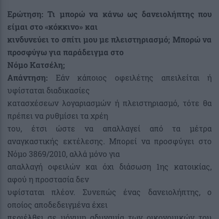
Ερώτηση: Τι μπορώ να κάνω ως δανειολήπτης που
είμαι στο «κόκκινο» και
κινδυνεύει το σπίτι μου με πλειστηριασμό; Μπορώ να
προσφύγω για παράδειγμα στο
Νόμο Κατσέλη;
Απάντηση:
Εάν κάποιος οφειλέτης απειλείται ή
υφίσταται διαδικασίες
κατασχέσεων λογαριασμών ή πλειστηριασμό, τότε θα
πρέπει να ρυθμίσει τα χρέη
του, έτσι ώστε να απαλλαγεί από τα μέτρα
αναγκαστικής εκτέλεσης. Μπορεί να προσφύγει στο
Νόμο 3869/2010, αλλά μόνο για
απαλλαγή οφειλών και όχι διάσωση 1ης κατοικίας,
αφού η προστασία δεν
υφίσταται πλέον. Συνεπώς ένας δανειολήπτης, ο
οποίος αποδεδειγμένα έχει
περιέλθει σε μόνιμη αδυναμία των οικονομικών του