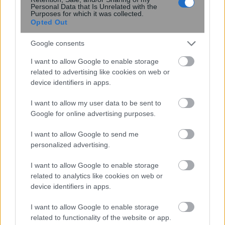
Personal Data that Is Unrelated with the
Purposes for which it was collected.
Opted Out
Google consents
I want to allow Google to enable storage
related to advertising like cookies on web or
Νέος σχεδιασμός καταλύτη βελτιώνει
device identifiers in apps.
την παραγωγή αμμωνίας
καταστέλλοντας ανεπιθύμητες
I want to allow my user data to be sent to
αντιδράσεις
Google for online advertising purposes.
I want to allow Google to send me
personalized advertising.
I want to allow Google to enable storage
related to analytics like cookies on web or
device identifiers in apps.
I want to allow Google to enable storage
related to functionality of the website or app.