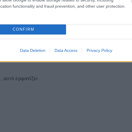
cation functionality and fraud prevention, and other user protection.
σία ρύθμισης οφειλών υποβάλλεται
CONFIRM
υ συνδέσμου “ Ηλεκτρονική Πλατφόρμα
Data Deletion
Data Access
Privacy Policy
 , αυτό εμφανίζει