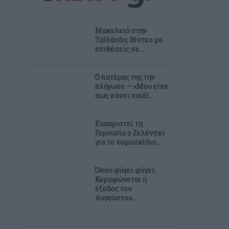
Μακελειό στην
Ταϊλάνδη: Βίντεο με
επιθέσεις σε...
Ο πατέρας της την
πλήγωσε – «Μου είπε
πως κάνει παιδί...
Ευχαριστεί τη
Γερουσία ο Ζελένσκι
για το νομοσχέδιο...
Όπου φύγει φύγει:
Κορυφώνεται η
έξοδος του
Αυγούστου...