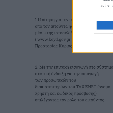
authenti
1.Η αίτηση για την υπαγωγή στη διαδικα
από τον αιτούντα ηλεκτρονικά ,
μέσω της ιστοσελίδας ΕΓΔΙΧ
( www.keyd.gov.gr ) με την επιλογή το
Προστασίας Κύριας Κατοικίας”.
2. Mε την επιτυχή εισαγωγή στο σύστημα
σχετική ένδειξη για την εισαγωγή
των προσωπικών του
διαπιστευτηρίων του TAXISNET (όνομα
χρήστη και κωδικός πρόσβασης)
επιλέγοντας τον ρόλο του αιτούντος.