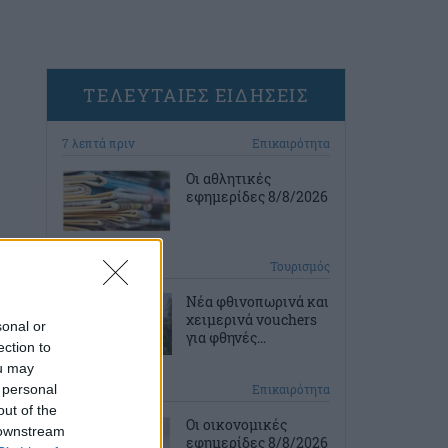
ΤΕΛΕΥΤΑΙΕΣ ΕΙΔΗΣΕΙΣ
7 λεπτά πριν
Επικαιρότητα
Οι αθλητικές
εφημερίδες 8/8/2026
39 λεπτά πριν
Τουρισμός
Νέα φθινοπωρινά και
χειμερινά vouchers
sonal or
για φθηνές...
ection to
ou may
 personal
1 ώρα πριν
Επικαιρότητα
out of the
Οι οικονομικές
 downstream
εφημερίδες 8/8/2026