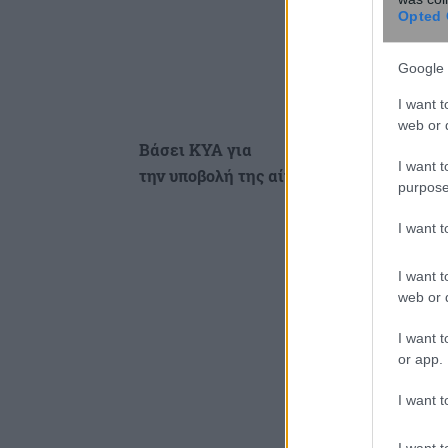
Opted 
Google 
I want t
web or d
Βάσει ΚΥΑ για
I want t
την υποβολή της αίτησης ένταξης προβλ
purpose
I want 
I want t
web or d
I want t
or app.
I want t
I want t