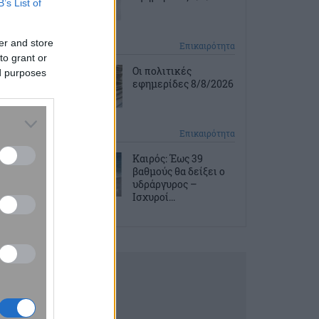
B’s List of
er and store
2 ώρες πριν
Επικαιρότητα
to grant or
Οι πολιτικές
ed purposes
εφημερίδες 8/8/2026
2 ώρες πριν
Επικαιρότητα
Καιρός: Έως 39
βαθμούς θα δείξει ο
υδράργυρος –
Ισχυροί...