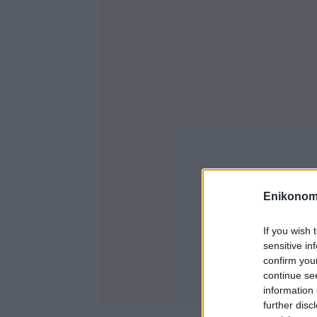
Enikonom
If you wish 
sensitive in
confirm you
continue se
information 
further disc