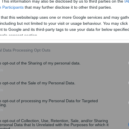
. This information may also be disclosed by us to third parties on the
IA
Participants
that may further disclose it to other third parties.
 that this website/app uses one or more Google services and may gath
μένη
including but not limited to your visit or usage behaviour. You may click 
 to Google and its third-party tags to use your data for below specifi
 Εργασίας) αναφορικά με τις λειτουργικές
ogle consent section.
l Data Processing Opt Outs
ς
o opt-out of the Sharing of my personal data.
In
o opt-out of the Sale of my Personal Data.
In
to opt-out of processing my Personal Data for Targeted
ing.
In
o opt-out of Collection, Use, Retention, Sale, and/or Sharing
ersonal Data that Is Unrelated with the Purposes for which it
lected.