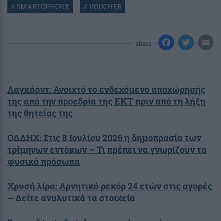
#
SMARTOPHONE
#
VOUCHER
share
Λαγκάρντ: Ανοιχτό το ενδεχόμενο αποχώρησής
της από την προεδρία της ΕΚΤ πριν από τη λήξη
της θητείας της
ΟΔΔΗΧ: Στις 8 Ιουλίου 2026 η δημοπρασία των
τρίμηνων εντόκων – Τι πρέπει να γνωρίζουν τα
φυσικά πρόσωπα
Χρυσή λίρα: Αρνητικό ρεκόρ 24 ετών στις αγορές
– Δείτε αναλυτικά τα στοιχεία