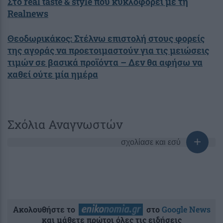
Στο real taste & style που κυκλοφορεί με τη
Realnews
Θεοδωρικάκος: Στέλνω επιστολή στους φορείς
της αγοράς να προετοιμαστούν για τις μειώσεις
τιμών σε βασικά προϊόντα – Δεν θα αφήσω να
χαθεί ούτε μία ημέρα
Σχόλια Αναγνωστών
σχολίασε και εσύ
Ακολουθήστε το
στο
Google News
και μάθετε πρώτοι όλες τις ειδήσεις