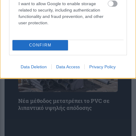
I want to allow Google to enable storage
Νέοι υπέρλεπτοι υπεραγωγοί
related to security, including authentication
ανοίγουν τον δρόμο για μικρότερες
functionality and fraud prevention, and other
και αποδοτικότερες κβαντικές
user protection.
συσκευές
CONFIRM
Data Deletion
Data Access
Privacy Policy
Νέα μέθοδος μετατρέπει το PVC σε
λιπαντικό υψηλής απόδοσης